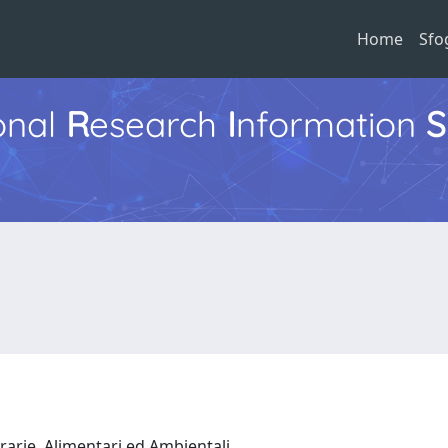
Home
Sfo
ional
R
esearch
I
nformation
S
rarie, Alimentari ed Ambientali