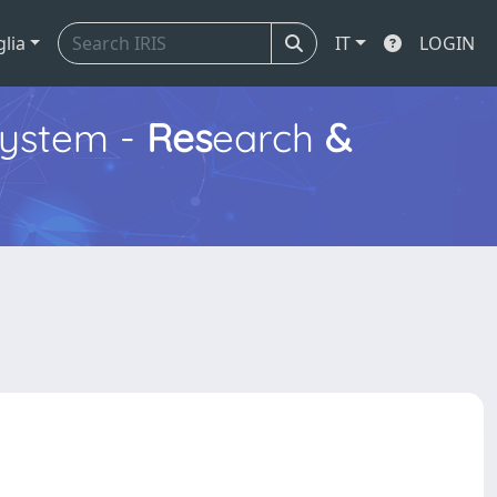
glia
IT
LOGIN
ystem -
Res
earch
&