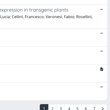
expression in transgenic plants
ia; Cellini, Francesco; Veronesi, Fabio; Rosellini,
1
2
3
4
5
6
7