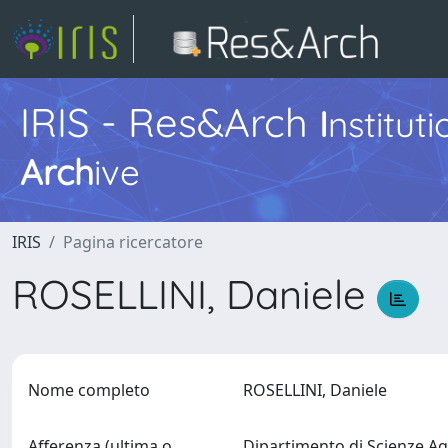
IRIS - Res&Arch
I
nstitut
Arch
ive
IRIS
Pagina ricercatore
ROSELLINI, Daniele
Nome completo
ROSELLINI, Daniele
Afferenza (ultima o
Dipartimento di Scienze Ag