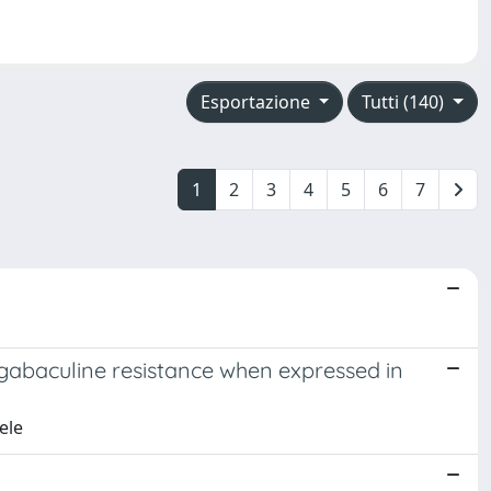
Esportazione
Tutti (140)
1
2
3
4
5
6
7
abaculine resistance when expressed in
ele