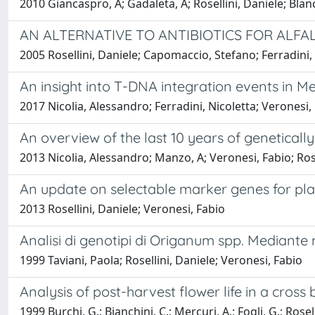
2010 Giancaspro, A; Gadaleta, A; Rosellini, Daniele; Blan
AN ALTERNATIVE TO ANTIBIOTICS FOR ALFA
2005 Rosellini, Daniele; Capomaccio, Stefano; Ferradini, 
An insight into T-DNA integration events in M
2017 Nicolia, Alessandro; Ferradini, Nicoletta; Veronesi, 
An overview of the last 10 years of geneticall
2013 Nicolia, Alessandro; Manzo, A; Veronesi, Fabio; Rose
An update on selectable marker genes for pla
2013 Rosellini, Daniele; Veronesi, Fabio
Analisi di genotipi di Origanum spp. Mediante 
1999 Taviani, Paola; Rosellini, Daniele; Veronesi, Fabio
Analysis of post-harvest flower life in a cros
1999 Burchi, G.; Bianchini, C.; Mercuri, A.; Fogli, G.; Rosell