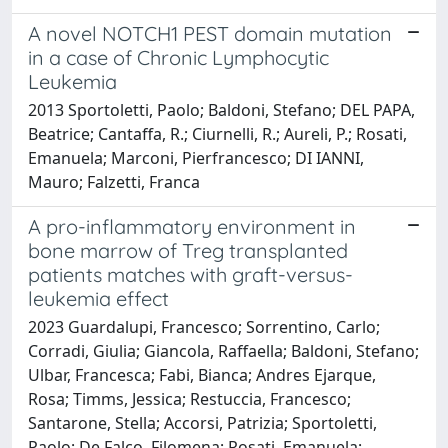
A novel NOTCH1 PEST domain mutation
in a case of Chronic Lymphocytic
Leukemia
2013 Sportoletti, Paolo; Baldoni, Stefano; DEL PAPA,
Beatrice; Cantaffa, R.; Ciurnelli, R.; Aureli, P.; Rosati,
Emanuela; Marconi, Pierfrancesco; DI IANNI,
Mauro; Falzetti, Franca
A pro-inflammatory environment in
bone marrow of Treg transplanted
patients matches with graft-versus-
leukemia effect
2023 Guardalupi, Francesco; Sorrentino, Carlo;
Corradi, Giulia; Giancola, Raffaella; Baldoni, Stefano;
Ulbar, Francesca; Fabi, Bianca; Andres Ejarque,
Rosa; Timms, Jessica; Restuccia, Francesco;
Santarone, Stella; Accorsi, Patrizia; Sportoletti,
Paolo; De Falco, Filomena; Rosati, Emanuela;