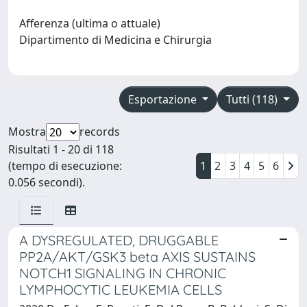
Afferenza (ultima o attuale)
Dipartimento di Medicina e Chirurgia
Esportazione
Tutti (118)
Mostra
records
Risultati 1 - 20 di 118
(tempo di esecuzione:
1
2
3
4
5
6
0.056 secondi).
A DYSREGULATED, DRUGGABLE
PP2A/AKT/GSK3 beta AXIS SUSTAINS
NOTCH1 SIGNALING IN CHRONIC
LYMPHOCYTIC LEUKEMIA CELLS