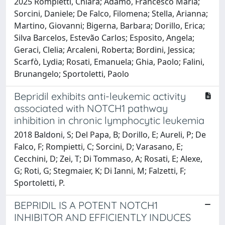
2025 Rompietti, Chiara; Adamo, Francesco Maria;
Sorcini, Daniele; De Falco, Filomena; Stella, Arianna;
Martino, Giovanni; Bigerna, Barbara; Dorillo, Erica;
Silva Barcelos, Estevão Carlos; Esposito, Angela;
Geraci, Clelia; Arcaleni, Roberta; Bordini, Jessica;
Scarfò, Lydia; Rosati, Emanuela; Ghia, Paolo; Falini,
Brunangelo; Sportoletti, Paolo
Bepridil exhibits anti-leukemic activity
associated with NOTCH1 pathway
inhibition in chronic lymphocytic leukemia
2018 Baldoni, S; Del Papa, B; Dorillo, E; Aureli, P; De
Falco, F; Rompietti, C; Sorcini, D; Varasano, E;
Cecchini, D; Zei, T; Di Tommaso, A; Rosati, E; Alexe,
G; Roti, G; Stegmaier, K; Di Ianni, M; Falzetti, F;
Sportoletti, P.
BEPRIDIL IS A POTENT NOTCH1
INHIBITOR AND EFFICIENTLY INDUCES