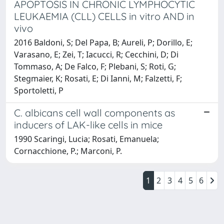
APOPTOSIS IN CHRONIC LYMPHOCYTIC
LEUKAEMIA (CLL) CELLS in vitro AND in
vivo
2016 Baldoni, S; Del Papa, B; Aureli, P; Dorillo, E;
Varasano, E; Zei, T; Iacucci, R; Cecchini, D; Di
Tommaso, A; De Falco, F; Plebani, S; Roti, G;
Stegmaier, K; Rosati, E; Di Ianni, M; Falzetti, F;
Sportoletti, P
C. albicans cell wall components as
inducers of LAK-like cells in mice
1990 Scaringi, Lucia; Rosati, Emanuela;
Cornacchione, P.; Marconi, P.
1
2
3
4
5
6