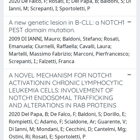
2020 De Falco, F; Rosati, E; Del Papa, B; Baldoni, S; Di
Ianni, M; Screpanti, I; Sportoletti, P
A new genetic lesion in B-CLL: a NOTCH1
PEST domain mutation.
2009 DI IANNI, Mauro; Baldoni, Stefano; Rosati,
Emanuela; Ciurnelli, Raffaella; Cavalli, Laura;
Martelli, Massimo Fabrizio; Marconi, Pierfrancesco;
Screpanti, I.; Falzetti, Franca
A NOVEL MECHANISM FOR NOTCH1
ACTIVATIONIN CHRONIC LYMPHOCYTIC
LEUKEMIA CELLS: INVOLVEMENT OF
NOTCH1 ENDOSOMAL TRAFFICKING
AND ALTERATIONS IN RAB PROTEINS
2020 Del Papa, B; De Falco, F; Baldoni, S; Dorillo, E;
Rompietti, C; Adamo, F; Scialdone, Ar; Guarente, V;
Di Ianni, M; Mondani, E; Cecchini, D; Cantelmi, Mg;
Ostini, Ri; Rosati, E; Sportoletti, P