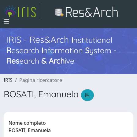
IRIS - Res&Arch
I
nstitutional
R
esearch
I
nformation
S
ystem -
Res
earch
&
Arch
ive
IRIS
Pagina ricercatore
ROSATI, Emanuela
Nome completo
ROSATI, Emanuela