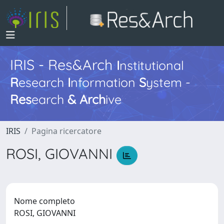
IRIS - Res&Arch
I
nstitutional
R
esearch
I
nformation
S
ystem -
Res
earch
&
Arch
ive
IRIS
Pagina ricercatore
ROSI, GIOVANNI
Nome completo
ROSI, GIOVANNI