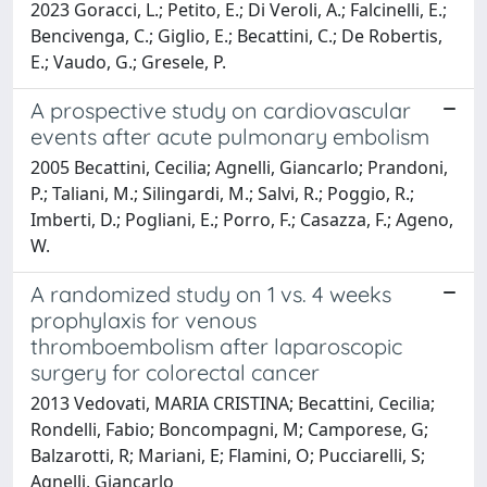
2023 Goracci, L.; Petito, E.; Di Veroli, A.; Falcinelli, E.;
Bencivenga, C.; Giglio, E.; Becattini, C.; De Robertis,
E.; Vaudo, G.; Gresele, P.
A prospective study on cardiovascular
events after acute pulmonary embolism
2005 Becattini, Cecilia; Agnelli, Giancarlo; Prandoni,
P.; Taliani, M.; Silingardi, M.; Salvi, R.; Poggio, R.;
Imberti, D.; Pogliani, E.; Porro, F.; Casazza, F.; Ageno,
W.
A randomized study on 1 vs. 4 weeks
prophylaxis for venous
thromboembolism after laparoscopic
surgery for colorectal cancer
2013 Vedovati, MARIA CRISTINA; Becattini, Cecilia;
Rondelli, Fabio; Boncompagni, M; Camporese, G;
Balzarotti, R; Mariani, E; Flamini, O; Pucciarelli, S;
Agnelli, Giancarlo