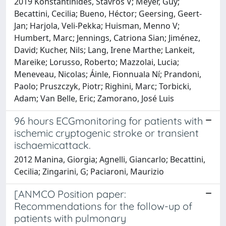
2019 Konstantinides, Stavros V; Meyer, Guy;
Becattini, Cecilia; Bueno, Héctor; Geersing, Geert-
Jan; Harjola, Veli-Pekka; Huisman, Menno V;
Humbert, Marc; Jennings, Catriona Sian; Jiménez,
David; Kucher, Nils; Lang, Irene Marthe; Lankeit,
Mareike; Lorusso, Roberto; Mazzolai, Lucia;
Meneveau, Nicolas; Áinle, Fionnuala Ní; Prandoni,
Paolo; Pruszczyk, Piotr; Righini, Marc; Torbicki,
Adam; Van Belle, Eric; Zamorano, José Luis
96 hours ECGmonitoring for patients with
ischemic cryptogenic stroke or transient
ischaemicattack.
2012 Manina, Giorgia; Agnelli, Giancarlo; Becattini,
Cecilia; Zingarini, G; Paciaroni, Maurizio
[ANMCO Position paper:
Recommendations for the follow-up of
patients with pulmonary