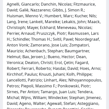
Agnelli, Giancarlo; Danchin, Nicolas; Fitzmaurice,
David; Galiè, Nazzareno; Gibbs, J. Simon R.;
Huisman, Menno V.; Humbert, Marc; Kucher, Nils;
Lang, Irene; Lankeit, Mareike; Lekakis, John; Maack,
Christoph; Mayer, Eckhard; Meneveau, Nicolas;
Perrier, Arnaud; Pruszczyk, Piotr; Rasmussen, Lars
H.; Schindler, Thomas H.; Svitil, Pavel; Noordegraaf,
Anton Vonk; Zamorano, Jose Luis; Zompatori,
Maurizio; Achenbach, Stephan; Baumgartner,
Helmut; Bax, Jeroen J.; Bueno, Hector; Dean,
Veronica; Deaton, Christi; Erol, Çetin; Fagard,
Robert; Ferrari, Roberto; Hasdai, David; Hoes, Arno;
Kirchhof, Paulus; Knuuti, Juhani; Kolh, Philippe;
Lancellotti, Patrizio; Linhart, Ales; Nihoyannopoulos,
Petros; Piepoli, Massimo F.; Ponikowski, Piotr;
Sirnes, Per Anton; Tamargo, Juan Luis; Tendera,
Michal; Wijns, William; Windecker, Stephan; Jimenez,
David; Ageno, Walter; Agewall, Stefan; Asteggiano,