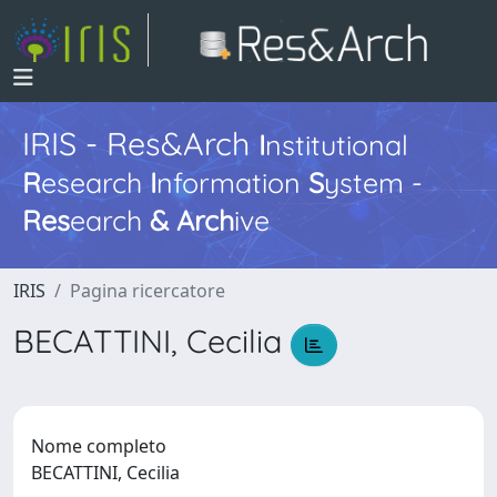
IRIS - Res&Arch
I
nstitutional
R
esearch
I
nformation
S
ystem -
Res
earch
&
Arch
ive
IRIS
Pagina ricercatore
BECATTINI, Cecilia
Nome completo
BECATTINI, Cecilia