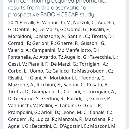
with community acquired pneumonia:
results from the observational
prospective FADOI-ICECAP study
2021 Pieralli, F.; Vannucchi, V.; Nozzoli, C.; Augello,
G.; Dentali, F.; De Marzi, G.; Uomo, G.; Risaliti, F.;
Morbidoni, L.; Mazzone, A.; Santini, C.; Tirotta, D.;
Corradi, F.; Gerloni, R.; Gnerre, P.; Gussoni, G.;
Valerio, A.; Campanini, M.; Manfellotto, D.;
Fontanella, A.; Attardo, T.; Augello, G.; Tavecchia, L.;
Gessi, V.; Pieralli, F.; De Marzi, G.; Torrigiani, A.;
Corbo, L.; Uomo, G.; Gallucci, F.; Mastrobuoni, C.;
Risaliti, F.; Giani, A.; Morbidoni, L.; Teodora, C.;
Mazzone, A.; Ricchiuti, E.; Santini, C.; Rosato, A.;
Tirotta, D.; Giampaolo, L.; Corradi, F.; Torrigiani, A.;
Di Gregorio, S.; Gerloni, R.; Parodi, L.; Gnerre, P.;
Vannucchi, V.; Pallini, F.; Landini, G.; Giuri, P.;
Prampolini, G.; Arioli, D.; Leone, M. C.; Canale, C.;
Condemi, F.; Lupica, R.; Manzola, F.; Masciana, R.;
Agnelli, G.; Becattini, C.; D'Agostini, E.; Mosconi, M.