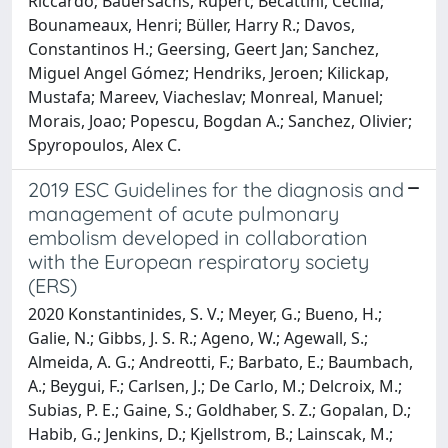
Riccardo; Bauersachs, Rupert; Becattini, Cecilia;
Bounameaux, Henri; Büller, Harry R.; Davos,
Constantinos H.; Geersing, Geert Jan; Sanchez,
Miguel Angel Gómez; Hendriks, Jeroen; Kilickap,
Mustafa; Mareev, Viacheslav; Monreal, Manuel;
Morais, Joao; Popescu, Bogdan A.; Sanchez, Olivier;
Spyropoulos, Alex C.
2019 ESC Guidelines for the diagnosis and
management of acute pulmonary
embolism developed in collaboration
with the European respiratory society
(ERS)
2020 Konstantinides, S. V.; Meyer, G.; Bueno, H.;
Galie, N.; Gibbs, J. S. R.; Ageno, W.; Agewall, S.;
Almeida, A. G.; Andreotti, F.; Barbato, E.; Baumbach,
A.; Beygui, F.; Carlsen, J.; De Carlo, M.; Delcroix, M.;
Subias, P. E.; Gaine, S.; Goldhaber, S. Z.; Gopalan, D.;
Habib, G.; Jenkins, D.; Kjellstrom, B.; Lainscak, M.;