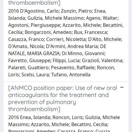
thromboembolism]
2016 D'Agostino, Carlo; Zonzin, Pietro; Enea,
Iolanda; Gulizia, Michele Massimo; Ageno, Walter;
Agostoni, Piergiuseppe; Azzarito, Michele; Becattini,
Cecilia; Bongarzoni, Amedeo; Bux, Francesca;
Casazza, Franco; Corrieri, Nicoletta; D'Alto, Michele;
D'Amato, Nicola; D'Armini, Andrea Maria; DE
NATALE, MARIA GRAZIA; Di Minno, Giovanni;
Favretto, Giuseppe; Filippi, Lucia; Grazioli, Valentina;
Palareti, Gualtiero; Pesavento, Raffaele; Roncon,
Loris; Scelsi, Laura; Tufano, Antonella
[ANMCO position paper: Use of new oral
anticoagulants for the treatment and
prevention of pulmonary
thromboembolism]
2016 Enea, Iolanda; Roncon, Loris; Gulizia, Michele
Massimo; Azzarito, Michele; Becattini, Cecilia;
Bongarzoni, Amedeo; Casazza, Franco; Cuccia,