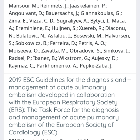
Mansour, M.; Reinmets, J.; Jaaskelainen, P.;
Angoulvant, D.; Bauersachs, J.; Giannakoulas, G.;
Zima, E.; Vizza, C. D.; Sugraliyev, A.; Bytyci, I.; Maca,
A.; Ereminiene, E.; Huijnen, S.; Xuereb, R.; Diaconu,
N.; Bulatovic, N.; Asfalou, I.; Bosevski, M.; Halvorsen,
S.; Sobkowicz, B.; Ferreira, D.; Petris, A. O.;
Moiseeva, O.; Zavatta, M.; Obradovic, S.; Simkova, I.;
Radsel, P.; Ibanez, B.; Wikstrom, G.; Aujesky, D.;
Kaymaz, C.; Parkhomenko, A.; Pepke-Zaba, J.
2019 ESC Guidelines for the diagnosis and
management of acute pulmonary
embolism developed in collaboration
with the European Respiratory Society
(ERS): The Task Force for the diagnosis
and management of acute pulmonary
embolism of the European Society of
Cardiology (ESC)