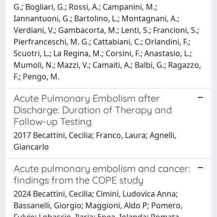
G.; Bogliari, G.; Rossi, A.; Campanini, M.;
Iannantuoni, G.; Bartolino, L.; Montagnani, A.;
Verdiani, V.; Gambacorta, M.; Lenti, S.; Francioni, S.;
Pierfranceschi, M. G.; Cattabiani, C.; Orlandini, F.;
Scuotri, L.; La Regina, M.; Corsini, F.; Anastasio, L.;
Mumoli, N.; Mazzi, V.; Camaiti, A.; Balbi, G.; Ragazzo,
F.; Pengo, M.
Acute Pulmonary Embolism after
Discharge: Duration of Therapy and
Follow-up Testing
2017 Becattini, Cecilia; Franco, Laura; Agnelli,
Giancarlo
Acute pulmonary embolism and cancer:
findings from the COPE study
2024 Becattini, Cecilia; Cimini, Ludovica Anna;
Bassanelli, Giorgio; Maggioni, Aldo P; Pomero,
Fulvio; Lobascio, Ilaria; Enea, Iolanda; Pomata,