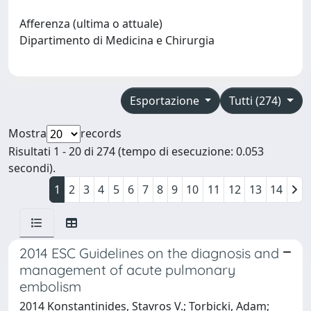
Afferenza (ultima o attuale)
Dipartimento di Medicina e Chirurgia
Esportazione
Tutti (274)
Mostra
records
Risultati 1 - 20 di 274 (tempo di esecuzione: 0.053
secondi).
1
2
3
4
5
6
7
8
9
10
11
12
13
14
2014 ESC Guidelines on the diagnosis and
management of acute pulmonary
embolism
2014 Konstantinides, Stavros V.; Torbicki, Adam;