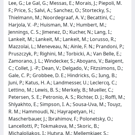
Lee, G.; Le Gal, G.; Messas, E.; Morais, J.; Piepoli, M.
F.; Price, S.; Salvi, A.; Sanchez, O.; Stortecky, S.;
Thielmann, M.; Noordegraaf, A. V.; Becattini, C.;
Harjola, V. -P.; Huisman, M. V.; Humbert, M.;
Jennings, C. S.; Jimenez, D.; Kucher, N.; Lang, I.;
Lankeit, M.; Lankeit, M.; Lankeit, M.; Lorusso, R.;
Mazzolai, L.; Meneveau, N.; Ainle, F. N.; Prandoni, P.;
Pruszczyk, P.; Righini, M.; Torbicki, A.; Van Belle, E.;
Zamorano, J. L.; Windecker, S.; Aboyans, V.; Baigent,
C.; Collet, J. -P.; Dean, V.; Delgado, V.; Fitzsimons, D.;
Gale, C. P.; Grobbee, D. E.; Hindricks, G.; Iung, B.;
Juni, P.; Katus, H. A.; Landmesser, U.; Leclercq, C.;
Lettino, M.; Lewis, B. S.; Merkely, B.; Mueller, C.;
Petersen, S. E.; Petronio, A. S.; Richter, D. J.; Roffi, M.;
Shlyakhto, E.; Simpson, I. A.; Sousa-Uva, M.; Touyz,
R. M.; Hammoudi, N.; Hayrapetyan, H.;
Mascherbauer, J.; Ibrahimov, F.; Polonetsky, O.;
Lancellotti, P.; Tokmakova, M.; Skoric, B.;
Michaloliakos, I.; Hutyra, M.; Mellemkjaer, S.;