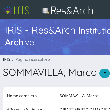
IRIS - Res&Arch
I
nstitut
Arch
ive
IRIS
Pagina ricercatore
SOMMAVILLA, Marco
Nome completo
SOMMAVILLA, Marco
Afferenza (ultima o
DIPARTIMENTO DI MEDICINA