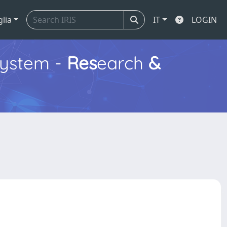
glia
IT
LOGIN
ystem -
Res
earch
&