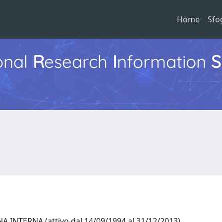
Home
Sfo
ional
R
esearch
I
nformation
S
 INTERNA (attivo dal 14/09/1994 al 31/12/2013)