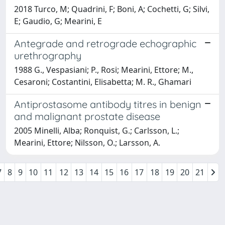
2018 Turco, M; Quadrini, F; Boni, A; Cochetti, G; Silvi,
E; Gaudio, G; Mearini, E
Antegrade and retrograde echographic
urethrography
1988 G., Vespasiani; P., Rosi; Mearini, Ettore; M.,
Cesaroni; Costantini, Elisabetta; M. R., Ghamari
Antiprostasome antibody titres in benign
and malignant prostate disease
2005 Minelli, Alba; Ronquist, G.; Carlsson, L.;
Mearini, Ettore; Nilsson, O.; Larsson, A.
7
8
9
10
11
12
13
14
15
16
17
18
19
20
21