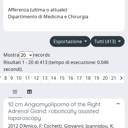
Afferenza (ultima o attuale)
Dipartimento di Medicina e Chirurgia
Esportazione
Tutti (413)
Mostra
records
Risultati 1 - 20 di 413 (tempo di esecuzione: 0.046
secondi).
7
8
9
10
11
12
13
14
15
16
17
18
19
20
21
10 cm Angiomyolipoma of the Right
Adrenal Gland: robotically assisted
laparoscopy
2012 D’Amico, F; Cochetti, Giovanni; Ioannidou, K;