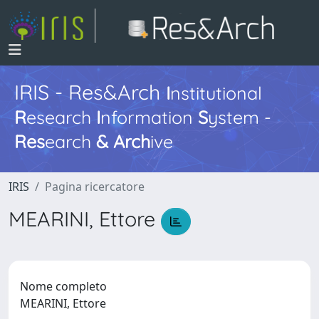
IRIS - Res&Arch
I
nstitutional
R
esearch
I
nformation
S
ystem -
Res
earch
&
Arch
ive
IRIS
Pagina ricercatore
MEARINI, Ettore
Nome completo
MEARINI, Ettore