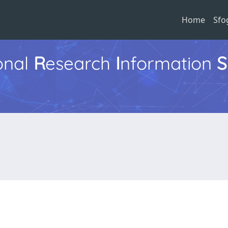
Home
Sfo
ional
R
esearch
I
nformation
S
a