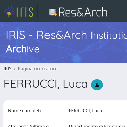
IRIS - Res&Arch
I
nstitut
Arch
ive
IRIS
Pagina ricercatore
FERRUCCI, Luca
Nome completo
FERRUCCI, Luca
Afferenza (ultima o
Dipartimento di Economi