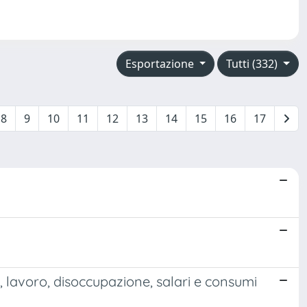
Esportazione
Tutti (332)
8
9
10
11
12
13
14
15
16
17
e, lavoro, disoccupazione, salari e consumi