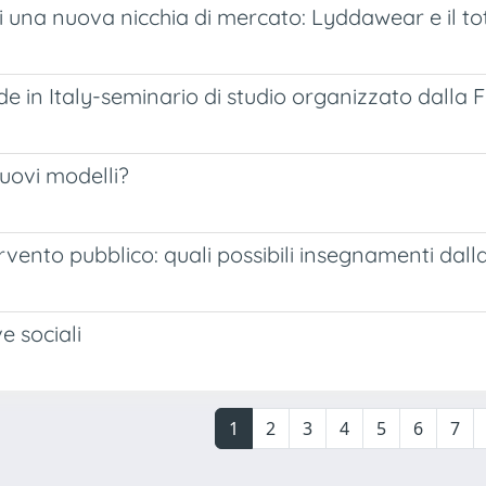
una nuova nicchia di mercato: Lyddawear e il total
de in Italy-seminario di studio organizzato dall
nuovi modelli?
rvento pubblico: quali possibili insegnamenti dal
e sociali
1
2
3
4
5
6
7