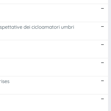
 aspettative dei cicloamatori umbri
rises