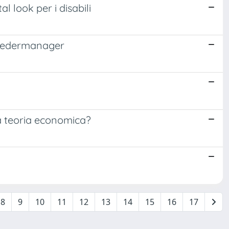
 look per i disabili
a Federmanager
la teoria economica?
8
9
10
11
12
13
14
15
16
17