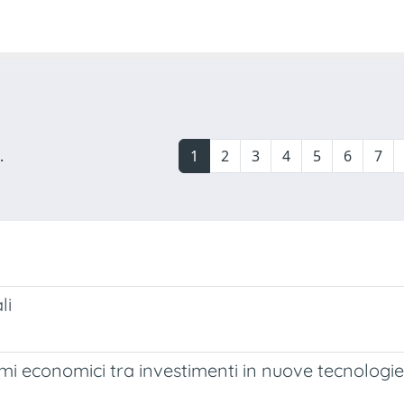
.
1
2
3
4
5
6
7
li
temi economici tra investimenti in nuove tecnologi