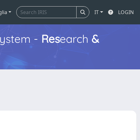
glia
IT
LOGIN
ystem -
Res
earch
&