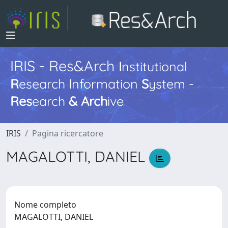
IRIS - Res&Arch
I
nstitutional
R
esearch
I
nformation
S
ystem -
Res
earch
&
Arch
ive
IRIS
Pagina ricercatore
MAGALOTTI, DANIEL
Nome completo
MAGALOTTI, DANIEL