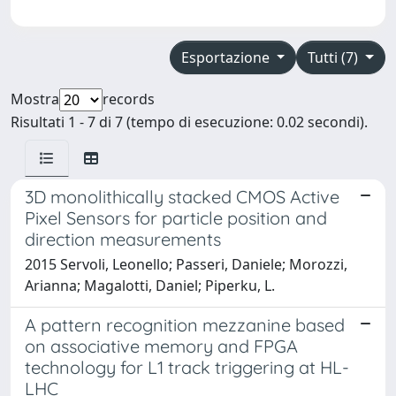
Esportazione
Tutti (7)
Mostra
records
Risultati 1 - 7 di 7 (tempo di esecuzione: 0.02 secondi).
3D monolithically stacked CMOS Active
Pixel Sensors for particle position and
direction measurements
2015 Servoli, Leonello; Passeri, Daniele; Morozzi,
Arianna; Magalotti, Daniel; Piperku, L.
A pattern recognition mezzanine based
on associative memory and FPGA
technology for L1 track triggering at HL-
LHC