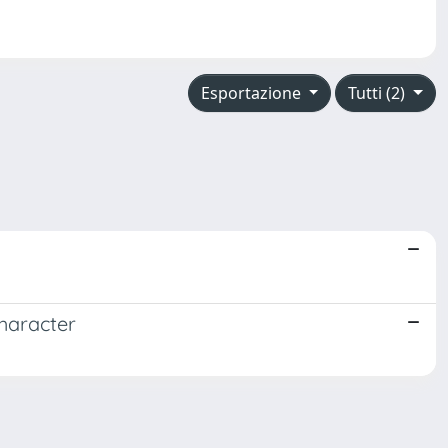
Esportazione
Tutti (2)
character