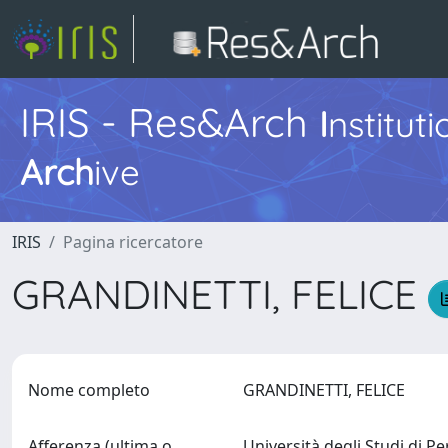
IRIS - Res&Arch
I
nstitut
Arch
ive
IRIS
Pagina ricercatore
GRANDINETTI, FELICE
Nome completo
GRANDINETTI, FELICE
Afferenza (ultima o
Università degli Studi di P