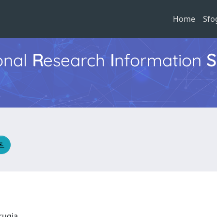
Home
Sfo
ional
R
esearch
I
nformation
S
erugia