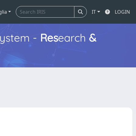
glia
IT
LOGIN
ystem -
Res
earch
&