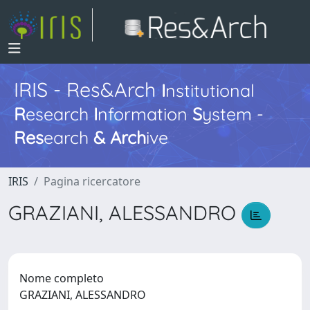
IRIS - Res&Arch
I
nstitutional
R
esearch
I
nformation
S
ystem -
Res
earch
&
Arch
ive
IRIS
Pagina ricercatore
GRAZIANI, ALESSANDRO
Nome completo
GRAZIANI, ALESSANDRO