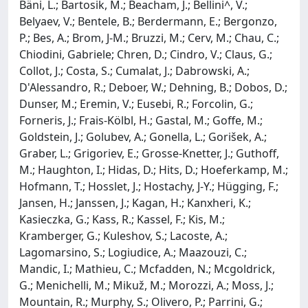
Bäni, L.; Bartosik, M.; Beacham, J.; Bellini^, V.;
Belyaev, V.; Bentele, B.; Berdermann, E.; Bergonzo,
P.; Bes, A.; Brom, J-M.; Bruzzi, M.; Cerv, M.; Chau, C.;
Chiodini, Gabriele; Chren, D.; Cindro, V.; Claus, G.;
Collot, J.; Costa, S.; Cumalat, J.; Dabrowski, A.;
D'Alessandro, R.; Deboer, W.; Dehning, B.; Dobos, D.;
Dunser, M.; Eremin, V.; Eusebi, R.; Forcolin, G.;
Forneris, J.; Frais-Kölbl, H.; Gastal, M.; Goffe, M.;
Goldstein, J.; Golubev, A.; Gonella, L.; Gorišek, A.;
Graber, L.; Grigoriev, E.; Grosse-Knetter, J.; Guthoff,
M.; Haughton, I.; Hidas, D.; Hits, D.; Hoeferkamp, M.;
Hofmann, T.; Hosslet, J.; Hostachy, J-Y.; Hügging, F.;
Jansen, H.; Janssen, J.; Kagan, H.; Kanxheri, K.;
Kasieczka, G.; Kass, R.; Kassel, F.; Kis, M.;
Kramberger, G.; Kuleshov, S.; Lacoste, A.;
Lagomarsino, S.; Logiudice, A.; Maazouzi, C.;
Mandic, I.; Mathieu, C.; Mcfadden, N.; Mcgoldrick,
G.; Menichelli, M.; Mikuž, M.; Morozzi, A.; Moss, J.;
Mountain, R.; Murphy, S.; Olivero, P.; Parrini, G.;