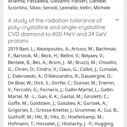
Arianna; Passaleva, Giovanni; Passeri, Daniele;
Sciortino, Silvio; Servoli, Leonello; Veltri, Michele
A study of the radiation tolerance of
poly-crystalline and single-crystalline
CVD diamond to 800 MeV and 24 GeV
protons
2019 Bani, L.; Alexopoulos, A.; Artuso, M.; Bachmair,
F.; Bartosik, M.; Beck, H.; Bellini, V.; Belyaev, V.;
Bentele, B.; Bes, A.; Brom, J. -M.; Bruzzi, M.; Chiodini,
G.; Chren, D.; Cindro, V.; Claus, G.; Collot, J.; Cumalat,
J.; Dabrowski, A.; D'Alessandro, R.; Dauvergne, D.;
De Boer, W.; Dick, S.; Dorfer, C.; Dunser, M.; Eremin,
V.; Forcolin, G.; Forneris, J.; Gallin-Martel, L.; Gallin-
Martel, M. -L.; Gan, K. K.; Gastal, M.; Giroletti, C.;
Goffe, M.; Goldstein, J.; Golubev, A.; Gorisek, A.;
Grigoriev, E.; Grosse-Knetter, J.; Grummer, A.; Gui, B.;
Guthoff, M.; Hiti, B.; Hits, D.; Hoeferkamp, M.;
Hofmann, T.; Hosselet, J.; Hostachy, J. -Y.; Hugging,