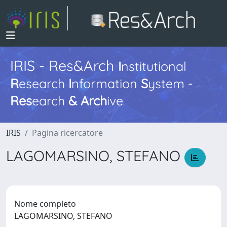
IRIS - Res&Arch
I
nstitutional
R
esearch
I
nformation
S
ystem -
Res
earch
&
Arch
ive
IRIS
Pagina ricercatore
LAGOMARSINO, STEFANO
Nome completo
LAGOMARSINO, STEFANO