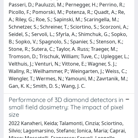
Passeri, D.; Pauluzzi, M.; Pernegger, H.; Perrino, R.;
Picollo, F.; Pomorski, M.; Potenza, R.; Quadt, A.; Re,
A.; Riley, G.; Roe, S.; Sapinski, M.; Scaringella, M.;
Schnetzer, S.; Schreiner, T.; Sciortino, S.; Scorzoni, A.;
Seidel, S.; Servoli, L.; Sfyrla, A.; Shimchuk, G.; Sopko,
B.; Sopko, V.; Spagnolo, S.; Spanier, S.; Stenson, K.;
Stone, R.; Sutera, C.; Taylor, A. Russ; Traeger, M.;
Tromson, D.; Trischuk, William; Tuve, C.; Uplegger, L.;
Velthuis, J.; Venturi, N.; Vittone, E.; Wagner, S. J.;
Wallny, R.; Weilhammer, P.; Weingarten, J.; Weiss, C.;
Wengler, T.; Wermes, N.; Yamouni, M.; Zavrtanik, M.;
Gan, K. K.; Smith, D. S.; Wang, J. C.
Performance of 3D diamond detectors in
small field dosimetry: The impact of pixel
size
2022 Kanxheri, Keida; Talamonti, Cinzia; Sciortino,
Silvio; Lagomarsino, Stefano; Ionica, Maria; Caprai,
Mirco; Moscatelli, Francesco; Servoli, Leonello