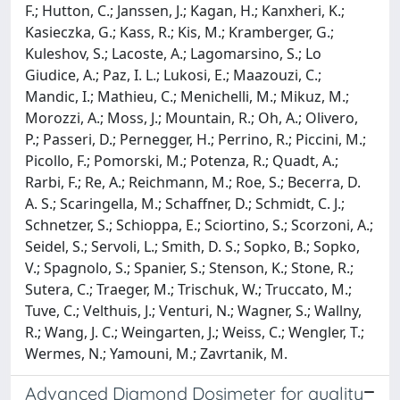
F.; Hutton, C.; Janssen, J.; Kagan, H.; Kanxheri, K.;
Kasieczka, G.; Kass, R.; Kis, M.; Kramberger, G.;
Kuleshov, S.; Lacoste, A.; Lagomarsino, S.; Lo
Giudice, A.; Paz, I. L.; Lukosi, E.; Maazouzi, C.;
Mandic, I.; Mathieu, C.; Menichelli, M.; Mikuz, M.;
Morozzi, A.; Moss, J.; Mountain, R.; Oh, A.; Olivero,
P.; Passeri, D.; Pernegger, H.; Perrino, R.; Piccini, M.;
Picollo, F.; Pomorski, M.; Potenza, R.; Quadt, A.;
Rarbi, F.; Re, A.; Reichmann, M.; Roe, S.; Becerra, D.
A. S.; Scaringella, M.; Schaffner, D.; Schmidt, C. J.;
Schnetzer, S.; Schioppa, E.; Sciortino, S.; Scorzoni, A.;
Seidel, S.; Servoli, L.; Smith, D. S.; Sopko, B.; Sopko,
V.; Spagnolo, S.; Spanier, S.; Stenson, K.; Stone, R.;
Sutera, C.; Traeger, M.; Trischuk, W.; Truccato, M.;
Tuve, C.; Velthuis, J.; Venturi, N.; Wagner, S.; Wallny,
R.; Wang, J. C.; Weingarten, J.; Weiss, C.; Wengler, T.;
Wermes, N.; Yamouni, M.; Zavrtanik, M.
Advanced Diamond Dosimeter for quality