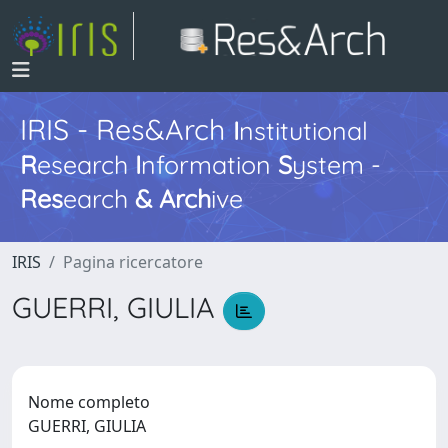
IRIS - Res&Arch
I
nstitutional
R
esearch
I
nformation
S
ystem -
Res
earch
&
Arch
ive
IRIS
Pagina ricercatore
GUERRI, GIULIA
Nome completo
GUERRI, GIULIA