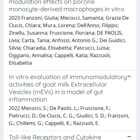
modulation effects on porcine
monocyte-derived macrophages in vitro
2023 Franzoni, Giulia; Mecocci, Samanta; Grazia De
Ciucis, Chiara; Mura, Lorena; Dell’Anno, Filippo;
Zinellu, Susanna; Fruscione, Floriana; DE PAOLIS,
Livia; Carta, Tania; Anfossi, Antonio G.; Dei Guidici,
Silvia; Chiaradia, Elisabetta; Pascucci, Luisa;
Oggiano, Annalisa; Cappelli, Katia; Razzuoli,
Elisabetta
In vitro evaluation of immunomodulatory
activities of goat milk Extracellular
Vesicles (mEVs) in a model of gut
inflammation
2022 Mecocci, S.; De Paolis, L.; Fruscione, F.;
Pietrucci, D.; De Ciucis, C. G.; Giudici, S. D.; Franzoni,
G.; Chillemi, G.; Cappelli, K.; Razzuoli, E.
Toll-like Receptors and Cytokine