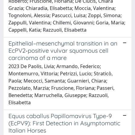
Roberto; Fruscione, Floriana; De Ciucis, Chiara
Grazia; Chiaradia, Elisabetta; Moccia, Valentina;
Tognoloni, Alessia; Pascucci, Luisa; Zoppi, Simona;
Zappulli, Valentina; Chillemi, Giovanni; Goria, Maria;
Cappelli, Katia; Razzuoli, Elisabetta
Epithelial–mesenchymal transition in an
EcPV2‐positive vulvar squamous cell
carcinoma of a mare
2023 De Paolis, Livia; Armando, Federico;
Montemurro, Vittoria; Petrizzi, Lucio; Straticò,
Paola; Mecocci, Samanta; Guarnieri, Chiara;
Pezzolato, Marzia; Fruscione, Floriana; Passeri,
Benedetta; Marruchella, Giuseppe; Razzuoli,
Elisabetta
Equus caballus Papillomavirus Type-9
(EcPV9): First Detection in Asymptomatic
Italian Horses