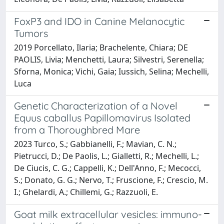
FoxP3 and IDO in Canine Melanocytic
Tumors
2019 Porcellato, Ilaria; Brachelente, Chiara; DE
PAOLIS, Livia; Menchetti, Laura; Silvestri, Serenella;
Sforna, Monica; Vichi, Gaia; Iussich, Selina; Mechelli,
Luca
Genetic Characterization of a Novel
Equus caballus Papillomavirus Isolated
from a Thoroughbred Mare
2023 Turco, S.; Gabbianelli, F.; Mavian, C. N.;
Pietrucci, D.; De Paolis, L.; Gialletti, R.; Mechelli, L.;
De Ciucis, C. G.; Cappelli, K.; Dell'Anno, F.; Mecocci,
S.; Donato, G. G.; Nervo, T.; Fruscione, F.; Crescio, M.
I.; Ghelardi, A.; Chillemi, G.; Razzuoli, E.
Goat milk extracellular vesicles: immuno-