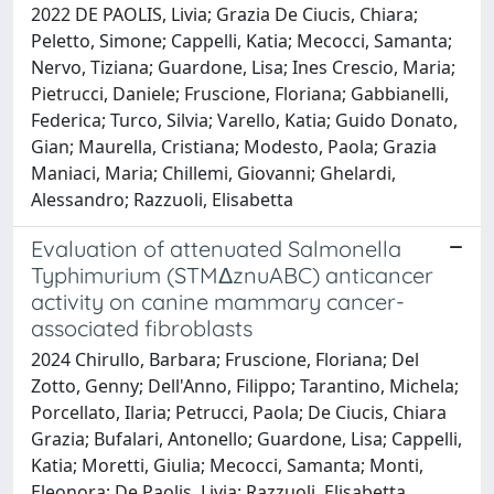
2022 DE PAOLIS, Livia; Grazia De Ciucis, Chiara;
Peletto, Simone; Cappelli, Katia; Mecocci, Samanta;
Nervo, Tiziana; Guardone, Lisa; Ines Crescio, Maria;
Pietrucci, Daniele; Fruscione, Floriana; Gabbianelli,
Federica; Turco, Silvia; Varello, Katia; Guido Donato,
Gian; Maurella, Cristiana; Modesto, Paola; Grazia
Maniaci, Maria; Chillemi, Giovanni; Ghelardi,
Alessandro; Razzuoli, Elisabetta
Evaluation of attenuated Salmonella
Typhimurium (STMΔznuABC) anticancer
activity on canine mammary cancer-
associated fibroblasts
2024 Chirullo, Barbara; Fruscione, Floriana; Del
Zotto, Genny; Dell'Anno, Filippo; Tarantino, Michela;
Porcellato, Ilaria; Petrucci, Paola; De Ciucis, Chiara
Grazia; Bufalari, Antonello; Guardone, Lisa; Cappelli,
Katia; Moretti, Giulia; Mecocci, Samanta; Monti,
Eleonora; De Paolis, Livia; Razzuoli, Elisabetta