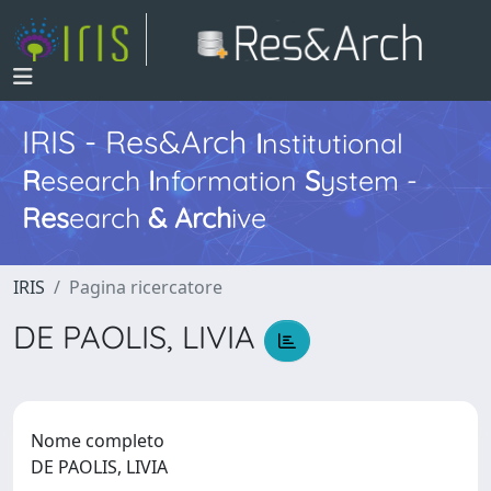
IRIS - Res&Arch
I
nstitutional
R
esearch
I
nformation
S
ystem -
Res
earch
&
Arch
ive
IRIS
Pagina ricercatore
DE PAOLIS, LIVIA
Nome completo
DE PAOLIS, LIVIA