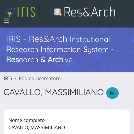
IRIS - Res&Arch
I
nstitutional
R
esearch
I
nformation
S
ystem -
Res
earch
&
Arch
ive
IRIS
Pagina ricercatore
CAVALLO, MASSIMILIANO
Nome completo
CAVALLO, MASSIMILIANO