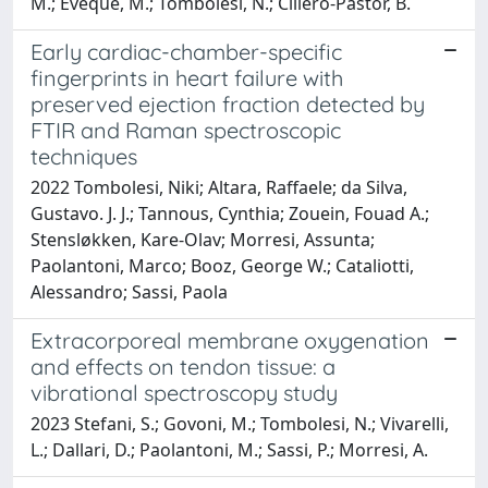
M.; Eveque, M.; Tombolesi, N.; Cillero-Pastor, B.
Early cardiac-chamber-specific
fingerprints in heart failure with
preserved ejection fraction detected by
FTIR and Raman spectroscopic
techniques
2022 Tombolesi, Niki; Altara, Raffaele; da Silva,
Gustavo. J. J.; Tannous, Cynthia; Zouein, Fouad A.;
Stensløkken, Kare-Olav; Morresi, Assunta;
Paolantoni, Marco; Booz, George W.; Cataliotti,
Alessandro; Sassi, Paola
Extracorporeal membrane oxygenation
and effects on tendon tissue: a
vibrational spectroscopy study
2023 Stefani, S.; Govoni, M.; Tombolesi, N.; Vivarelli,
L.; Dallari, D.; Paolantoni, M.; Sassi, P.; Morresi, A.