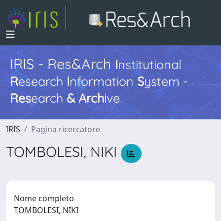
IRIS - Res&Arch
I
nstitutional
R
esearch
I
nformation
S
ystem -
Res
earch
&
Arch
ive
IRIS
Pagina ricercatore
TOMBOLESI, NIKI
Nome completo
TOMBOLESI, NIKI