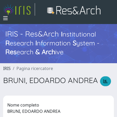
IRIS - Res&Arch
I
nstitutional
R
esearch
I
nformation
S
ystem -
Res
earch
&
Arch
ive
IRIS
Pagina ricercatore
BRUNI, EDOARDO ANDREA
Nome completo
BRUNI, EDOARDO ANDREA