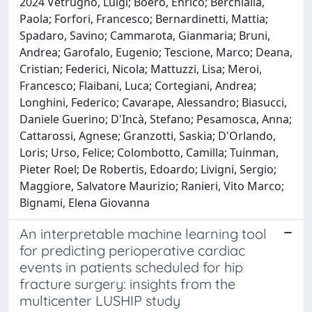
2024 Vetrugno, Luigi; Boero, Enrico; Berchialla,
Paola; Forfori, Francesco; Bernardinetti, Mattia;
Spadaro, Savino; Cammarota, Gianmaria; Bruni,
Andrea; Garofalo, Eugenio; Tescione, Marco; Deana,
Cristian; Federici, Nicola; Mattuzzi, Lisa; Meroi,
Francesco; Flaibani, Luca; Cortegiani, Andrea;
Longhini, Federico; Cavarape, Alessandro; Biasucci,
Daniele Guerino; D'Incà, Stefano; Pesamosca, Anna;
Cattarossi, Agnese; Granzotti, Saskia; D'Orlando,
Loris; Urso, Felice; Colombotto, Camilla; Tuinman,
Pieter Roel; De Robertis, Edoardo; Livigni, Sergio;
Maggiore, Salvatore Maurizio; Ranieri, Vito Marco;
Bignami, Elena Giovanna
An interpretable machine learning tool
for predicting perioperative cardiac
events in patients scheduled for hip
fracture surgery: insights from the
multicenter LUSHIP study