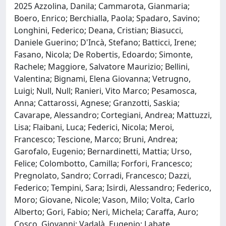
2025 Azzolina, Danila; Cammarota, Gianmaria;
Boero, Enrico; Berchialla, Paola; Spadaro, Savino;
Longhini, Federico; Deana, Cristian; Biasucci,
Daniele Guerino; D'Incà, Stefano; Batticci, Irene;
Fasano, Nicola; De Robertis, Edoardo; Simonte,
Rachele; Maggiore, Salvatore Maurizio; Bellini,
Valentina; Bignami, Elena Giovanna; Vetrugno,
Luigi; Null, Null; Ranieri, Vito Marco; Pesamosca,
Anna; Cattarossi, Agnese; Granzotti, Saskia;
Cavarape, Alessandro; Cortegiani, Andrea; Mattuzzi,
Lisa; Flaibani, Luca; Federici, Nicola; Meroi,
Francesco; Tescione, Marco; Bruni, Andrea;
Garofalo, Eugenio; Bernardinetti, Mattia; Urso,
Felice; Colombotto, Camilla; Forfori, Francesco;
Pregnolato, Sandro; Corradi, Francesco; Dazzi,
Federico; Tempini, Sara; Isirdi, Alessandro; Federico,
Moro; Giovane, Nicole; Vason, Milo; Volta, Carlo
Alberto; Gori, Fabio; Neri, Michela; Caraffa, Auro;
Cosco, Giovanni; Vadalà, Eugenio; Labate,