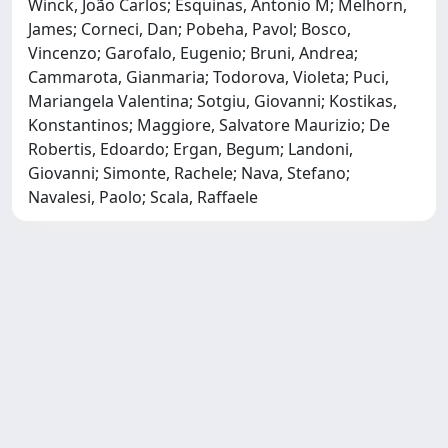
Winck, João Carlos; Esquinas, Antonio M; Melhorn,
James; Corneci, Dan; Pobeha, Pavol; Bosco,
Vincenzo; Garofalo, Eugenio; Bruni, Andrea;
Cammarota, Gianmaria; Todorova, Violeta; Puci,
Mariangela Valentina; Sotgiu, Giovanni; Kostikas,
Konstantinos; Maggiore, Salvatore Maurizio; De
Robertis, Edoardo; Ergan, Begum; Landoni,
Giovanni; Simonte, Rachele; Nava, Stefano;
Navalesi, Paolo; Scala, Raffaele
Powered by
IRIS
-
about IRIS
-
Utilizzo dei cookie
Copyright © 2026