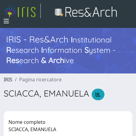
IRIS - Res&Arch
I
nstitutional
R
esearch
I
nformation
S
ystem -
Res
earch
&
Arch
ive
IRIS
Pagina ricercatore
SCIACCA, EMANUELA
Nome completo
SCIACCA, EMANUELA