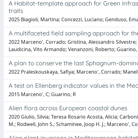
A Habitat-template approach for Green Infras
traits
2025 Biagioli, Martina; Concezzi, Luciano; Genduso, Em
A multifaceted field sampling approach for 
2022 Marceno', Corrado; Gristina, Alessandro Silvestre;
Laudicina, Vito Armando; Venanzoni, Roberto; Guarino,
A plan to conserve the last Sphagnum-dominat
2022 Praleskouskaya, Safiya; Marceno', Corrado; Maneli,
A test on Ellenberg indicator values in the M
2015 Marceno', C; Guarino, R
Alien flora across European coastal dunes
2020 Giulio, Silvia; Teresa Rosario Acosta, Alicia; Carbon
M.; Rodwell, John S.; Schaminee, Joop H. J.; Marceno', C
Alien plant invasions in Mediterranean habitat