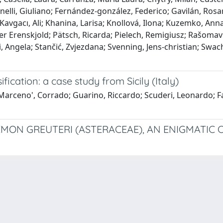
nelli, Giuliano; Fernández‐gonzález, Federico; Gavilán, Ros
; Kavgacı, Ali; Khanina, Larisa; Knollová, Ilona; Kuzemko, Ann
Erenskjold; Pätsch, Ricarda; Pielech, Remigiusz; Rašomaviči
isci, Angela; Stančić, Zvjezdana; Svenning, Jens‐christian; Sw
fication: a case study from Sicily (Italy)
; Marceno', Corrado; Guarino, Riccardo; Scuderi, Leonardo; 
ON GREUTERI (ASTERACEAE), AN ENIGMATIC CLI