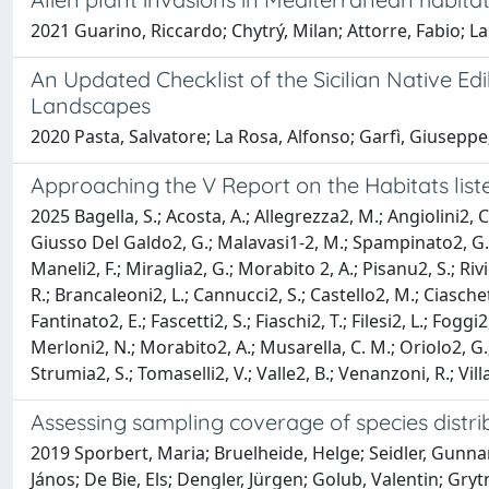
2021 Guarino, Riccardo; Chytrý, Milan; Attorre, Fabio; L
An Updated Checklist of the Sicilian Native E
Landscapes
2020 Pasta, Salvatore; La Rosa, Alfonso; Garfì, Giuseppe
Approaching the V Report on the Habitats liste
2025 Bagella, S.; Acosta, A.; Allegrezza2, M.; Angiolini2, C.
Giusso Del Galdo2, G.; Malavasi1-2, M.; Spampinato2, G.; V
Maneli2, F.; Miraglia2, G.; Morabito 2, A.; Pisanu2, S.; Riv
R.; Brancaleoni2, L.; Cannucci2, S.; Castello2, M.; Ciaschett
Fantinato2, E.; Fascetti2, S.; Fiaschi2, T.; Filesi2, L.; Fogg
Merloni2, N.; Morabito2, A.; Musarella, C. M.; Oriolo2, G.; P
Strumia2, S.; Tomaselli2, V.; Valle2, B.; Venanzoni, R.; Villa
Assessing sampling coverage of species distrib
2019 Sporbert, Maria; Bruelheide, Helge; Seidler, Gunnar;
János; De Bie, Els; Dengler, Jürgen; Golub, Valentin; Gryt