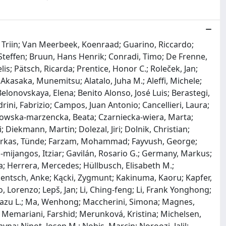
, Triin; Van Meerbeek, Koenraad; Guarino, Riccardo;
Steffen; Bruun, Hans Henrik; Conradi, Timo; De Frenne,
lis; Pätsch, Ricarda; Prentice, Honor C.; Roleček, Jan;
s; Akasaka, Munemitsu; Alatalo, Juha M.; Aleffi, Michele;
Belonovskaya, Elena; Benito Alonso, José Luis; Berastegi,
drini, Fabrizio; Campos, Juan Antonio; Cancellieri, Laura;
ykowska‐marzencka, Beata; Czarniecka‐wiera, Marta;
 Diekmann, Martin; Dolezal, Jiri; Dolnik, Christian;
an; Farkas, Tünde; Farzam, Mohammad; Fayvush, George;
‐mijangos, Itziar; Gavilán, Rosario G.; Germany, Markus;
na; Herrera, Mercedes; Hüllbusch, Elisabeth M.;
i; Jentsch, Anke; Kącki, Zygmunt; Kakinuma, Kaoru; Kapfer,
, Lorenzo; Lepš, Jan; Li, Ching‐feng; Li, Frank Yonghong;
tzazu L.; Ma, Wenhong; Maccherini, Simona; Magnes,
; Memariani, Farshid; Merunková, Kristina; Michelsen,