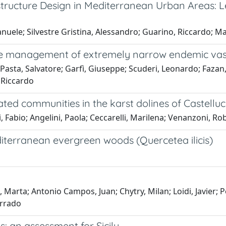
tructure Design in Mediterranean Urban Areas: L
anuele; Silvestre Gristina, Alessandro; Guarino, Riccardo; 
the management of extremely narrow endemic vasc
 Pasta, Salvatore; Garfì, Giuseppe; Scuderi, Leonardo; Fazan
 Riccardo
ed communities in the karst dolines of Castelluc
 Fabio; Angelini, Paola; Ceccarelli, Marilena; Venanzoni, Ro
editerranean evergreen woods (Quercetea ilicis)
i, Marta; Antonio Campos, Juan; Chytry, Milan; Loidi, Javier; 
orrado
s: an assessment for Sicily