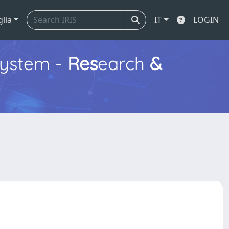
glia
IT
LOGIN
ystem -
Res
earch
&