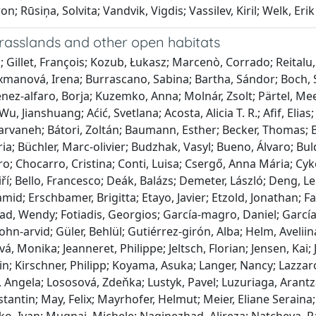
 Rūsiņa, Solvita; Vandvik, Vigdis; Vassilev, Kiril; Welk, Erik
grasslands and other open habitats
; Gillet, François; Kozub, Łukasz; Marcenò, Corrado; Reitalu
Axmanová, Irena; Burrascano, Sabina; Bartha, Sándor; Boch, 
ménez‐alfaro, Borja; Kuzemko, Anna; Molnár, Zsolt; Pärtel, Mee
u, Jianshuang; Aćić, Svetlana; Acosta, Alicia T. R.; Afif, Elia
 Parvaneh; Bátori, Zoltán; Baumann, Esther; Becker, Thomas; 
ria; Büchler, Marc‐olivier; Budzhak, Vasyl; Bueno, Álvaro; Bul
ro; Chocarro, Cristina; Conti, Luisa; Csergő, Anna Mária; C
í; Bello, Francesco; Deák, Balázs; Demeter, László; Deng, Lei;
 Hamid; Erschbamer, Brigitta; Etayo, Javier; Etzold, Jonath
ad, Wendy; Fotiadis, Georgios; García‐magro, Daniel; García
ohn‐arvid; Güler, Behlül; Gutiérrez‐girón, Alba; Helm, Avelii
vá, Monika; Jeanneret, Philippe; Jeltsch, Florian; Jensen, Ka
n; Kirschner, Philipp; Koyama, Asuka; Langer, Nancy; Lazzaro
, Angela; Lososová, Zdeňka; Lustyk, Pavel; Luzuriaga, Aran
tantin; May, Felix; Mayrhofer, Helmut; Meier, Eliane Seraina