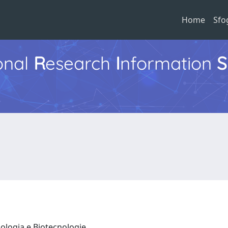
Home
Sfo
ional
R
esearch
I
nformation
S
iologia e Biotecnologie