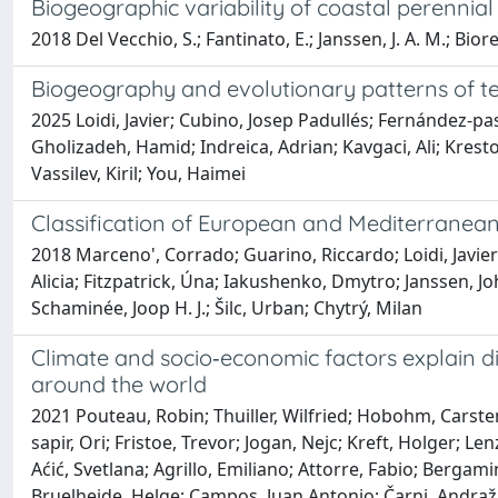
Biogeographic variability of coastal perennia
2018 Del Vecchio, S.; Fantinato, E.; Janssen, J. A. M.; Bioret
Biogeography and evolutionary patterns of t
2025 Loidi, Javier; Cubino, Josep Padullés; Fernández‐pa
Gholizadeh, Hamid; Indreica, Adrian; Kavgaci, Ali; Kresto
Vassilev, Kiril; You, Haimei
Classification of European and Mediterranean
2018 Marceno', Corrado; Guarino, Riccardo; Loidi, Javie
Alicia; Fitzpatrick, Úna; Iakushenko, Dmytro; Janssen, Jo
Schaminée, Joop H. J.; Šilc, Urban; Chytrý, Milan
Climate and socio‐economic factors explain d
around the world
2021 Pouteau, Robin; Thuiller, Wilfried; Hobohm, Carste
sapir, Ori; Fristoe, Trevor; Jogan, Nejc; Kreft, Holger; L
Aćić, Svetlana; Agrillo, Emiliano; Attorre, Fabio; Bergami
Bruelheide, Helge; Campos, Juan Antonio; Čarni, Andraž; 