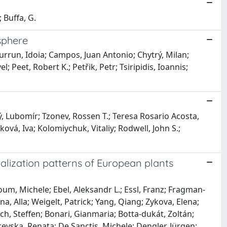
; Buffa, G.
sphere
urrun, Idoia; Campos, Juan Antonio; Chytrý, Milan;
 Peet, Robert K.; Petřik, Petr; Tsiripidis, Ioannis;
ý, Lubomír; Tzonev, Rossen T.; Teresa Rosario Acosta,
ová, Iva; Kolomiychuk, Vitaliy; Rodwell, John S.;
lization patterns of European plants
um, Michele; Ebel, Aleksandr L.; Essl, Franz; Fragman‐
ina, Alla; Weigelt, Patrick; Yang, Qiang; Zykova, Elena;
Boch, Steffen; Bonari, Gianmaria; Botta‐dukát, Zoltán;
evska, Renata; De Sanctis, Michele; Dengler, Jürgen;