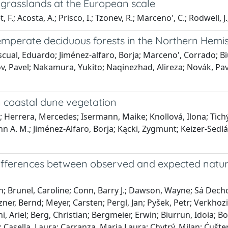
l grasslands at the European scale
, F.; Acosta, A.; Prisco, I.; Tzonev, R.; Marceno', C.; Rodwell, J.
emperate deciduous forests in the Northern Hemi
scual, Eduardo; Jiménez‐alfaro, Borja; Marceno', Corrado; Bi
v, Pavel; Nakamura, Yukito; Naqinezhad, Alireza; Novák, Pavel;
 coastal dune vegetation
r; Herrera, Mercedes; Isermann, Maike; Knollová, Ilona; Tich
hn A. M.; Jiménez-Alfaro, Borja; Kącki, Zygmunt; Keizer-Sedlák
ifferences between observed and expected natura
n; Brunel, Caroline; Conn, Barry J.; Dawson, Wayne; Sá Decho
enzner, Bernd; Meyer, Carsten; Pergl, Jan; Pyšek, Petr; Verkhoz
ni, Ariel; Berg, Christian; Bergmeier, Erwin; Biurrun, Idoia; 
Casella, Laura; Carranza, Maria Laura; Chytrý, Milan; Ćušter