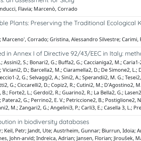
anducci, Flavia; Marcenò, Corrado
dible Plants: Preserving the Traditional Ecologic
; Marceno', Corrado; Gristina, Alessandro Silvestre; Carimi,
d in Annex I of Directive 92/43/EEC in Italy: meth
; Assini2, S.; Bonari2, G.; Buffa2, G.; Caccianiga2, M.; Caria1-2,
iciani2, D.; Barcella2, M.; Ciaramella2, D.; De Simone2, L.; D
ieccio1-2, G.; Selvaggi2, A.; Sini2, A.; Sperandii2, M. G.; Tesei2
i2, G.; Ciccarelli2, D.; Copiz2, R.; Cutini2, M.; D'Agostino2, M.
i2, B.; Forte2, L.; Gerdol2, R.; Guarino2, R.; La Bella2, G.; Lase
atera2, G.; Perrino2, E. V.; Petriccione2, B.; Postiglione2, N.; 
ni2, M.; Zangari2, G.; Angelini3, P.; Carli3, E.; Casella 3, L.; Pr
ution in biodiversity databases
 Keil, Petr; Jandt, Ute; Austrheim, Gunnar; Biurrun, Idoia; 
nes, John‐arvid; Indreica, Adrian; Jansen, Florian; Jiroušek, 