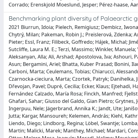
Corrado; Erenskjold Moeslund, Jesper; Pérez‐haase, Aaron;
Benchmarking plant diversity of Palaearctic 
2021 Biurrun, Idoia; Pielech, Remigiusz; Dembicz, Iwona
Chytrý, Milan; Pakeman, Robin J.; Preislerová, Zdenka; 
Pieter; Essl, Franz; Filibeck, Goffredo; Hájek, Michal; Ji
Sutcliffe, Laura M. E.; Terzi, Massimo; Winkler, Manuela; W
Aleksanyan, Alla; Ali, Arshad; Apostolova, Iva; Ashouri,
Asun; Bergamini, Ariel; Bhatta, Kuber Prasad; Bonini, Ila
Carboni, Marta; Ceulemans, Tobias; Chiarucci, Alessand
Czarnocka‐cieciura, Marta; Czortek, Patryk; Danihelka, Jiř
Dřevojan, Pavel; Dupré, Cecilia; Ecker, Klaus; Ejtehadi,
Fernández Calzado, María Rosa; Finckh, Manfred; Fjellst
Ghafari, Sahar; Giusso del Galdo, Gian Pietro; Grytnes, J
Ingerpuu, Nele; Jägerbrand, Annika K.; Jandt, Ute; Janišo
Jutta; Kargar, Mansoureh; Kelemen, András; Kiehl, Kathri
Liendo, Diego; Lindborg, Regina; Löbel, Swantje; Lomba
Martin; Malicki, Marek; Manthey, Michael; Mardari, Cons