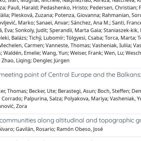
, Ivan; Mugnai, Michele; Naqinezhad, Alireza; Natcheva, Rayn
; Pauli, Harald; Pedashenko, Hristo; Pedersen, Christian; P
Eulàlia; Plesková, Zuzana; Potenza, Giovanna; Rahmanian, Sor
ovljević, Marko; Sanaei, Anvar; Sánchez, Ana M.; Santi, Fran
, Eva; Sonkoly, Judit; Sperandii, Marta Gaia; Staniaszek‐kik, 
eki, Balázs; Tichý, Lubomír; Tölgyesi, Csaba; Torca, Marta; T
chelen, Carmen; Vanneste, Thomas; Vasheniak, Iuliia; Vassilev,
ys; Waldén, Emelie; Wang, Yun; Weiser, Frank; Wen, Lu; Wesc
 Zhao, Liqing; Dengler, Jürgen
 meeting point of Central Europe and the Balkans:
cker, Thomas; Becker, Ute; Berastegi, Asun; Boch, Steffen; De
orrado; Palpurina, Salza; Polyakova, Mariya; Vasheniak, Yulia;
anović, Zora
 communities along altitudinal and topographic g
Álvaro; Gavilán, Rosario; Ramón Obeso, José