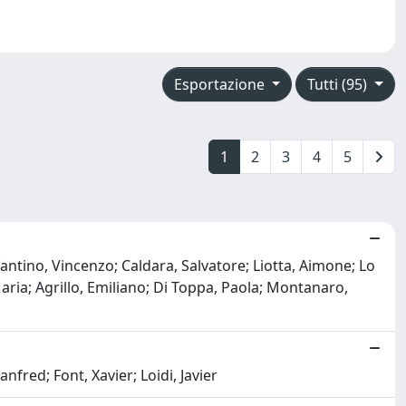
Esportazione
Tutti (95)
1
2
3
4
5
antino, Vincenzo; Caldara, Salvatore; Liotta, Aimone; Lo
 Maria; Agrillo, Emiliano; Di Toppa, Paola; Montanaro,
fred; Font, Xavier; Loidi, Javier