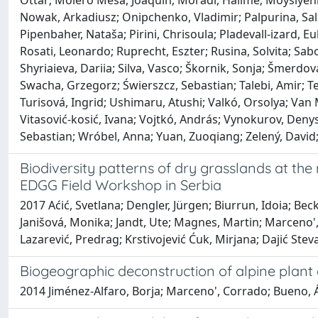
Ottar; Molero Mesa, Joaquín; Moradi, Halime; Moysiyenko
Nowak, Arkadiusz; Onipchenko, Vladimir; Palpurina, Salza
Pipenbaher, Nataša; Pirini, Chrisoula; Pladevall‐izard, 
Rosati, Leonardo; Ruprecht, Eszter; Rusina, Solvita; Sab
Shyriaieva, Dariia; Silva, Vasco; Škornik, Sonja; Šmerdová
Swacha, Grzegorz; Świerszcz, Sebastian; Talebi, Amir; Tel
Turisová, Ingrid; Ushimaru, Atushi; Valkó, Orsolya; Van Me
Vitasović‐kosić, Ivana; Vojtkó, András; Vynokurov, Den
Sebastian; Wróbel, Anna; Yuan, Zuoqiang; Zelený, David;
Biodiversity patterns of dry grasslands at the
EDGG Field Workshop in Serbia
2017 Aćić, Svetlana; Dengler, Jürgen; Biurrun, Idoia; Be
Janišová, Monika; Jandt, Ute; Magnes, Martin; Marceno', C
Lazarević, Predrag; Krstivojević Ćuk, Mirjana; Dajić Stev
Biogeographic deconstruction of alpine plant
2014 Jiménez-Alfaro, Borja; Marceno', Corrado; Bueno, 