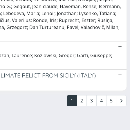
ario G.; Gegout, Jean‐claude; Haveman, Rense; Isermann,
a; Lebedeva, Maria; Lenoir, Jonathan; Lysenko, Tatiana;
us, Valerijus; Ronde, Iris; Ruprecht, Eszter; Rūsiņa,
acha, Grzegorz; Dan Turtureanu, Pavel; Valachovič, Milan;
Fazan, Laurence; Kozlowski, Gregor; Garfì, Giuseppe;
MATE RELICT FROM SICILY (ITALY)
1
2
3
4
5