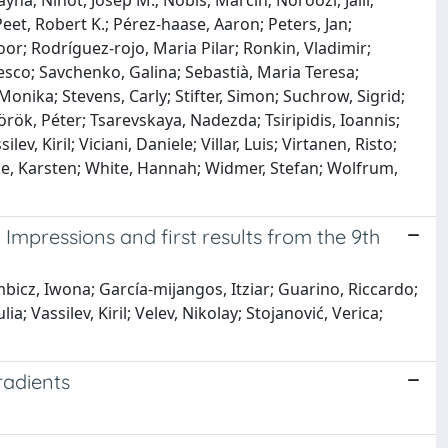
a; Ninot, Josep M.; Nobis, Marcin; Noroozi, Jalil;
eet, Robert K.; Pérez‐haase, Aaron; Peters, Jan;
oor; Rodríguez‐rojo, Maria Pilar; Ronkin, Vladimir;
cesco; Savchenko, Galina; Sebastià, Maria Teresa;
Monika; Stevens, Carly; Stifter, Simon; Suchrow, Sigrid;
örök, Péter; Tsarevskaya, Nadezda; Tsiripidis, Ioannis;
 Kiril; Viciani, Daniele; Villar, Luis; Virtanen, Risto;
he, Karsten; White, Hannah; Widmer, Stefan; Wolfrum,
 Impressions and first results from the 9th
mbicz, Iwona; García‐mijangos, Itziar; Guarino, Riccardo;
 Vassilev, Kiril; Velev, Nikolay; Stojanović, Verica;
radients