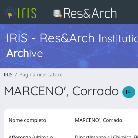
IRIS - Res&Arch
I
nstitut
Arch
ive
IRIS
Pagina ricercatore
MARCENO', Corrado
Nome completo
MARCENO', Corrado
Afferenza (ultima o
Dipartimento di Chimica, B