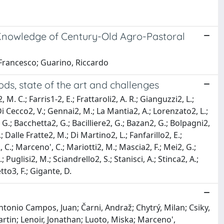
al Knowledge of Century-Old Agro-Pastoral
 Francesco; Guarino, Riccardo
ods, state of the art and challenges
 M. C.; Farris1-2, E.; Frattaroli2, A. R.; Gianguzzi2, L.;
i Cecco2, V.; Gennai2, M.; La Mantia2, A.; Lorenzato2, L.;
, G.; Bacchetta2, G.; Bacilliere2, G.; Bazan2, G.; Bolpagni2,
; Dalle Fratte2, M.; Di Martino2, L.; Fanfarillo2, E.;
n2, C.; Marceno', C.; Mariotti2, M.; Mascia2, F.; Mei2, G.;
Puglisi2, M.; Sciandrello2, S.; Stanisci, A.; Stinca2, A.;
etto3, F.; Gigante, D.
Antonio Campos, Juan; Čarni, Andraž; Chytrý, Milan; Csiky,
Martin; Lenoir, Jonathan; Luoto, Miska; Marceno',