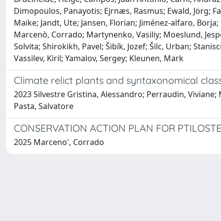
Dimopoulos, Panayotis; Ejrnæs, Rasmus; Ewald, Jörg; Fa
Maike; Jandt, Ute; Jansen, Florian; Jiménez‐alfaro, Borja
Marcenò, Corrado; Martynenko, Vasiliy; Moeslund, Jesper 
Solvita; Shirokikh, Pavel; Šibík, Jozef; Šilc, Urban; Stan
Vassilev, Kiril; Yamalov, Sergey; Kleunen, Mark
Climate relict plants and syntaxonomical classi
2023 Silvestre Gristina, Alessandro; Perraudin, Viviane
Pasta, Salvatore
CONSERVATION ACTION PLAN FOR PTILOSTEM
2025 Marceno', Corrado