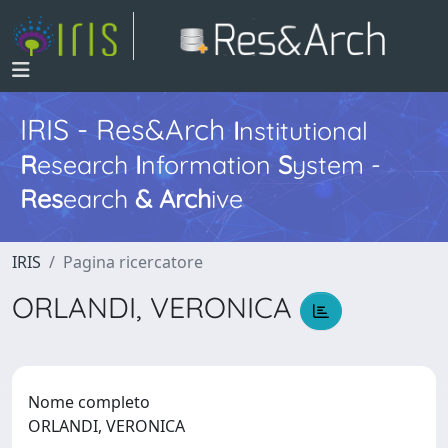
IRIS - Res&Arch
I
nstitutional
R
esearch
I
nformation
S
ystem -
Res
earch
&
Arch
ive
IRIS
Pagina ricercatore
ORLANDI, VERONICA
Nome completo
ORLANDI, VERONICA