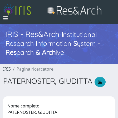
IRIS - Res&Arch
I
nstitutional
R
esearch
I
nformation
S
ystem -
Res
earch
&
Arch
ive
IRIS
Pagina ricercatore
PATERNOSTER, GIUDITTA
Nome completo
PATERNOSTER, GIUDITTA