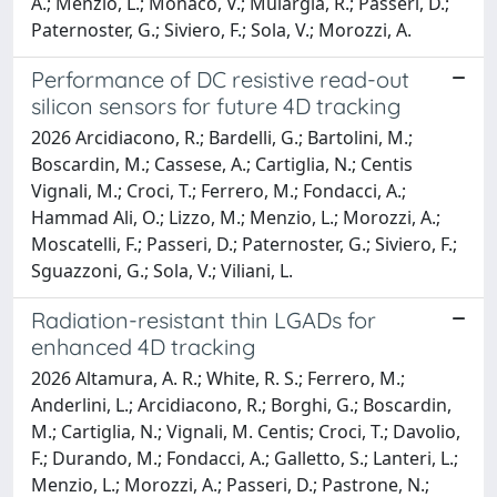
A.; Menzio, L.; Monaco, V.; Mulargia, R.; Passeri, D.;
Paternoster, G.; Siviero, F.; Sola, V.; Morozzi, A.
Performance of DC resistive read-out
silicon sensors for future 4D tracking
2026 Arcidiacono, R.; Bardelli, G.; Bartolini, M.;
Boscardin, M.; Cassese, A.; Cartiglia, N.; Centis
Vignali, M.; Croci, T.; Ferrero, M.; Fondacci, A.;
Hammad Ali, O.; Lizzo, M.; Menzio, L.; Morozzi, A.;
Moscatelli, F.; Passeri, D.; Paternoster, G.; Siviero, F.;
Sguazzoni, G.; Sola, V.; Viliani, L.
Radiation-resistant thin LGADs for
enhanced 4D tracking
2026 Altamura, A. R.; White, R. S.; Ferrero, M.;
Anderlini, L.; Arcidiacono, R.; Borghi, G.; Boscardin,
M.; Cartiglia, N.; Vignali, M. Centis; Croci, T.; Davolio,
F.; Durando, M.; Fondacci, A.; Galletto, S.; Lanteri, L.;
Menzio, L.; Morozzi, A.; Passeri, D.; Pastrone, N.;