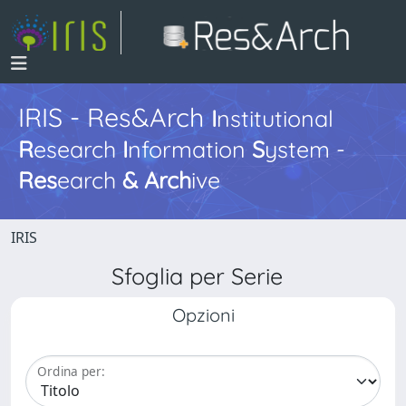
IRIS - Res&Arch
I
nstitutional
R
esearch
I
nformation
S
ystem -
Res
earch
&
Arch
ive
IRIS
Sfoglia per Serie
Opzioni
Ordina per: