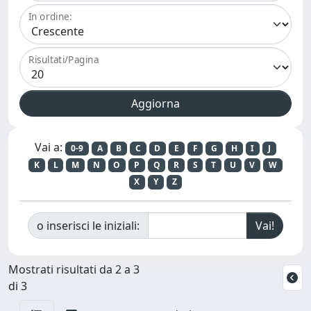
In ordine:
Risultati/Pagina
Vai a:
0-9
A
B
C
D
E
F
G
H
I
J
K
L
M
N
O
P
Q
R
S
T
U
V
W
X
Y
Z
o inserisci le iniziali:
Mostrati risultati da 2 a 3
di 3