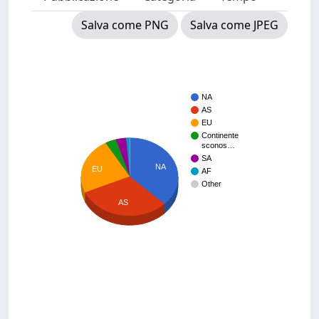
Salva come PNG
Salva come JPEG
NA
AS
EU
Continente
sconos…
SA
NA
EU
AF
Other
AS