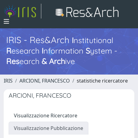
IRIS - Res&Arch
I
nstitutional
R
esearch
I
nformation
S
ystem -
Res
earch
&
Arch
ive
IRIS
ARCIONI, FRANCESCO
statistiche ricercatore
ARCIONI, FRANCESCO
Visualizzazione Ricercatore
Visualizzazione Pubblicazione