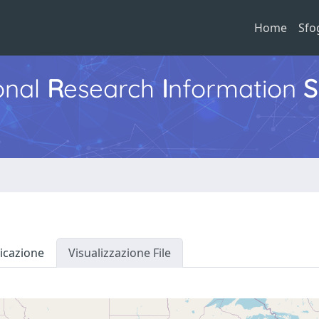
Home
Sfo
ional
R
esearch
I
nformation
S
icazione
Visualizzazione File