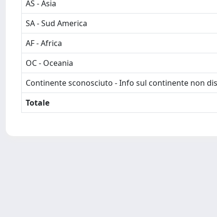
AS - Asia
SA - Sud America
AF - Africa
OC - Oceania
Continente sconosciuto - Info sul continente non dis
Totale
Powered by
IRIS
-
about IRIS
-
Utilizzo dei cookie