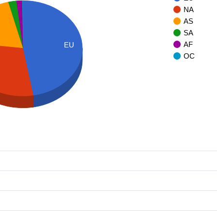
NA
AS
SA
AF
EU
OC