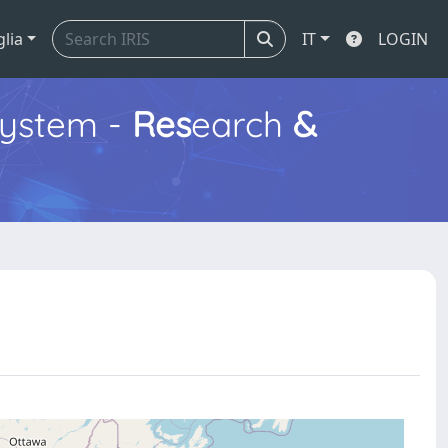
glia
IT
LOGIN
ystem -
Res
earch
&