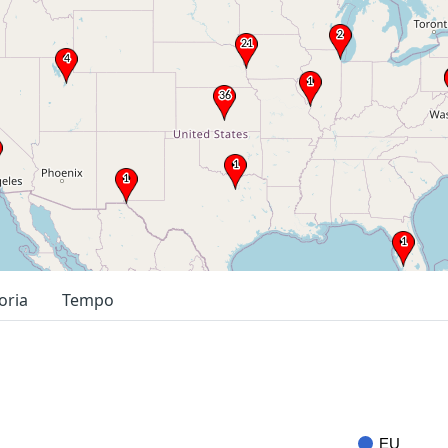
oria
Tempo
EU