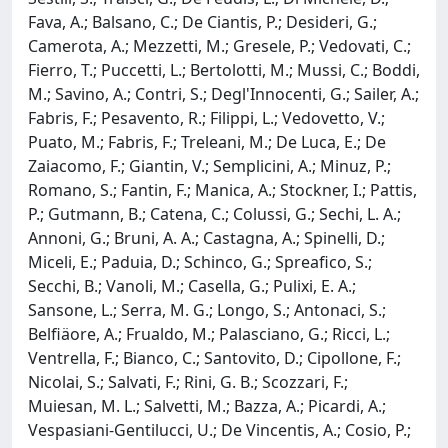
Fava, A.; Balsano, C.; De Ciantis, P.; Desideri, G.;
Camerota, A.; Mezzetti, M.; Gresele, P.; Vedovati, C.;
Fierro, T.; Puccetti, L.; Bertolotti, M.; Mussi, C.; Boddi,
M.; Savino, A.; Contri, S.; Degl'Innocenti, G.; Sailer, A.;
Fabris, F.; Pesavento, R.; Filippi, L.; Vedovetto, V.;
Puato, M.; Fabris, F.; Treleani, M.; De Luca, E.; De
Zaiacomo, F.; Giantin, V.; Semplicini, A.; Minuz, P.;
Romano, S.; Fantin, F.; Manica, A.; Stockner, I.; Pattis,
P.; Gutmann, B.; Catena, C.; Colussi, G.; Sechi, L. A.;
Annoni, G.; Bruni, A. A.; Castagna, A.; Spinelli, D.;
Miceli, E.; Paduia, D.; Schinco, G.; Spreafico, S.;
Secchi, B.; Vanoli, M.; Casella, G.; Pulixi, E. A.;
Sansone, L.; Serra, M. G.; Longo, S.; Antonaci, S.;
Belfiäore, A.; Frualdo, M.; Palasciano, G.; Ricci, L.;
Ventrella, F.; Bianco, C.; Santovito, D.; Cipollone, F.;
Nicolai, S.; Salvati, F.; Rini, G. B.; Scozzari, F.;
Muiesan, M. L.; Salvetti, M.; Bazza, A.; Picardi, A.;
Vespasiani-Gentilucci, U.; De Vincentis, A.; Cosio, P.;