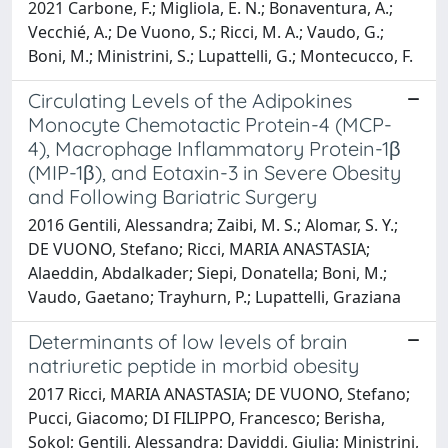
2021 Carbone, F.; Migliola, E. N.; Bonaventura, A.;
Vecchié, A.; De Vuono, S.; Ricci, M. A.; Vaudo, G.;
Boni, M.; Ministrini, S.; Lupattelli, G.; Montecucco, F.
Circulating Levels of the Adipokines
Monocyte Chemotactic Protein-4 (MCP-
4), Macrophage Inflammatory Protein-1β
(MIP-1β), and Eotaxin-3 in Severe Obesity
and Following Bariatric Surgery
2016 Gentili, Alessandra; Zaibi, M. S.; Alomar, S. Y.;
DE VUONO, Stefano; Ricci, MARIA ANASTASIA;
Alaeddin, Abdalkader; Siepi, Donatella; Boni, M.;
Vaudo, Gaetano; Trayhurn, P.; Lupattelli, Graziana
Determinants of low levels of brain
natriuretic peptide in morbid obesity
2017 Ricci, MARIA ANASTASIA; DE VUONO, Stefano;
Pucci, Giacomo; DI FILIPPO, Francesco; Berisha,
Sokol; Gentili, Alessandra; Daviddi, Giulia; Ministrini,