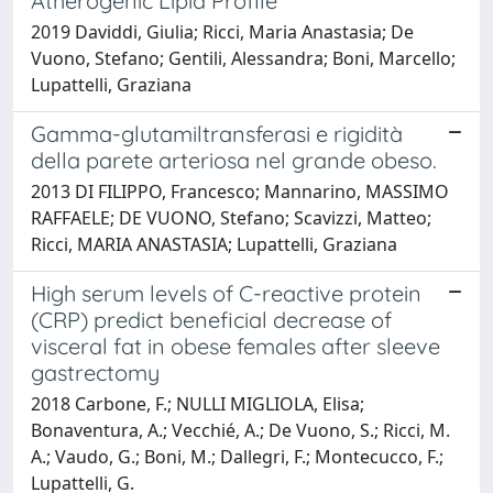
Atherogenic Lipid Profile
2019 Daviddi, Giulia; Ricci, Maria Anastasia; De
Vuono, Stefano; Gentili, Alessandra; Boni, Marcello;
Lupattelli, Graziana
Gamma-glutamiltransferasi e rigidità
della parete arteriosa nel grande obeso.
2013 DI FILIPPO, Francesco; Mannarino, MASSIMO
RAFFAELE; DE VUONO, Stefano; Scavizzi, Matteo;
Ricci, MARIA ANASTASIA; Lupattelli, Graziana
High serum levels of C-reactive protein
(CRP) predict beneficial decrease of
visceral fat in obese females after sleeve
gastrectomy
2018 Carbone, F.; NULLI MIGLIOLA, Elisa;
Bonaventura, A.; Vecchié, A.; De Vuono, S.; Ricci, M.
A.; Vaudo, G.; Boni, M.; Dallegri, F.; Montecucco, F.;
Lupattelli, G.