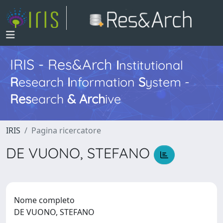
IRIS - Res&Arch
I
nstitutional
R
esearch
I
nformation
S
ystem -
Res
earch
&
Arch
ive
IRIS
Pagina ricercatore
DE VUONO, STEFANO
Nome completo
DE VUONO, STEFANO