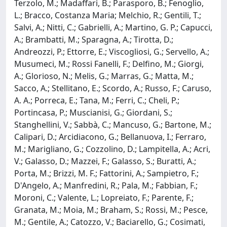
Terzolo, M.; Madaffari, B.; Parasporo, B.; Fenoglio,
L.; Bracco, Costanza Maria; Melchio, R.; Gentili, T.;
Salvi, A.; Nitti, C.; Gabrielli, A.; Martino, G. P.; Capucci,
A.; Brambatti, M.; Sparagna, A.; Tirotta, D.;
Andreozzi, P.; Ettorre, E.; Viscogliosi, G.; Servello, A.;
Musumeci, M.; Rossi Fanelli, F.; Delfino, M.; Giorgi,
A.; Glorioso, N.; Melis, G.; Marras, G.; Matta, M.;
Sacco, A.; Stellitano, E.; Scordo, A.; Russo, F.; Caruso,
A. A.; Porreca, E.; Tana, M.; Ferri, C.; Cheli, P.;
Portincasa, P.; Muscianisi, G.; Giordani, S.;
Stanghellini, V.; Sabbà, C.; Mancuso, G.; Bartone, M.;
Calipari, D.; Arcidiacono, G.; Bellanuova, I.; Ferraro,
M.; Marigliano, G.; Cozzolino, D.; Lampitella, A.; Acri,
V.; Galasso, D.; Mazzei, F.; Galasso, S.; Buratti, A.;
Porta, M.; Brizzi, M. F.; Fattorini, A.; Sampietro, F.;
D'Angelo, A.; Manfredini, R.; Pala, M.; Fabbian, F.;
Moroni, C.; Valente, L.; Lopreiato, F.; Parente, F.;
Granata, M.; Moia, M.; Braham, S.; Rossi, M.; Pesce,
M.; Gentile, A.; Catozzo, V.; Baciarello, G.; Cosimati,