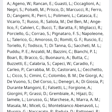
A.; Ageno, W.; Rancan, E.; Guasti, L.; Ciccaglioni, A.;
Negri, S.; Polselli, M.; Prisco, D.; Marcucci, R.; Ferro,
D.; Cangemi, R.; Perri, L.; Polimeni, L.; Catasca, E.;
Vicario, T.; Russo, R.; Saliola, M.; Del Ben, M.; Ange-
lico, F.; Calvieri, C.; Bucci, T.; Baratta, F.; Migliacci, R.;
Porciello, G.; Corrao, S.; Pignataro, F. S.; Napoleone,
L.; Talerico, G.; Amoroso, D.; Romiti, G. F.; Ruscio, E.;
Toriello, F.; Todisco, T.; Di Tanna, G.; Saccheti, M. L.;
Puddu, P. E.; Anzaldi, M.; Bazzini, C.; Bianchi, P. I.;
Boari, B.; Bracco, G.; Buonauro, A.; Butta, C.;
Buzzetti, E.; Calabria, S.; Capeci, W.; Caradio, F.;
Carleo, P.; Carrabba, M. D.; Castorani, L.; Cecchetto,
L.; Cicco, S.; Cimini, C.; Colombo, B. M.; De Giorgi, A.;
De Vuono, S.; Del Corso, L.; Denegri, A.; Di Giosia, P.;
Durante Mangoni, E.; Falsetti, L.; Forgione, A.;
Giorgini, P.; Grassi, D.; Grembiale, A.; Hijazi, D.;
Iamele, L.; Lorusso, G.; Marchese, A.; Marra, A. M.;
Masala, M.; Miceli, G.; Montebianco Abenavoli, L.;
Murgia, G.; Naccarato, P.; Paduia, D.; Pattoneri, P.;