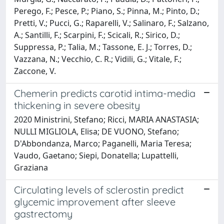
Perego, F.; Pesce, P.; Piano, S.; Pinna, M.; Pinto, D.;
Pretti, V.; Pucci, G.; Raparelli, V.; Salinaro, F.; Salzano,
A.; Santilli, F.; Scarpini, F.; Scicali, R.; Sirico, D.;
Suppressa, P.; Talia, M.; Tassone, E. J.; Torres, D.;
Vazzana, N.; Vecchio, C. R.; Vidili, G.; Vitale, F.;
Zaccone, V.
Chemerin predicts carotid intima-media
thickening in severe obesity
2020 Ministrini, Stefano; Ricci, MARIA ANASTASIA;
NULLI MIGLIOLA, Elisa; DE VUONO, Stefano;
D'Abbondanza, Marco; Paganelli, Maria Teresa;
Vaudo, Gaetano; Siepi, Donatella; Lupattelli,
Graziana
Circulating levels of sclerostin predict
glycemic improvement after sleeve
gastrectomy