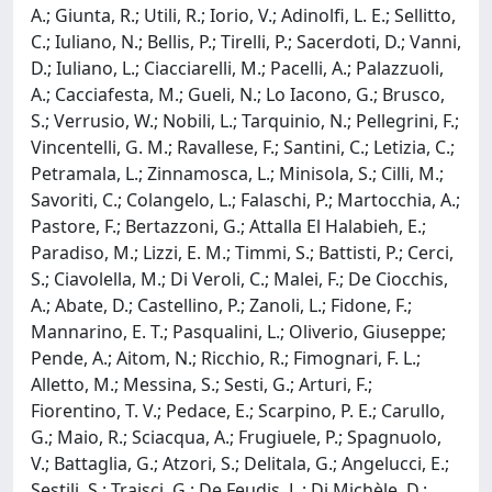
A.; Giunta, R.; Utili, R.; Iorio, V.; Adinolfi, L. E.; Sellitto,
C.; Iuliano, N.; Bellis, P.; Tirelli, P.; Sacerdoti, D.; Vanni,
D.; Iuliano, L.; Ciacciarelli, M.; Pacelli, A.; Palazzuoli,
A.; Cacciafesta, M.; Gueli, N.; Lo Iacono, G.; Brusco,
S.; Verrusio, W.; Nobili, L.; Tarquinio, N.; Pellegrini, F.;
Vincentelli, G. M.; Ravallese, F.; Santini, C.; Letizia, C.;
Petramala, L.; Zinnamosca, L.; Minisola, S.; Cilli, M.;
Savoriti, C.; Colangelo, L.; Falaschi, P.; Martocchia, A.;
Pastore, F.; Bertazzoni, G.; Attalla El Halabieh, E.;
Paradiso, M.; Lizzi, E. M.; Timmi, S.; Battisti, P.; Cerci,
S.; Ciavolella, M.; Di Veroli, C.; Malei, F.; De Ciocchis,
A.; Abate, D.; Castellino, P.; Zanoli, L.; Fidone, F.;
Mannarino, E. T.; Pasqualini, L.; Oliverio, Giuseppe;
Pende, A.; Aitom, N.; Ricchio, R.; Fimognari, F. L.;
Alletto, M.; Messina, S.; Sesti, G.; Arturi, F.;
Fiorentino, T. V.; Pedace, E.; Scarpino, P. E.; Carullo,
G.; Maio, R.; Sciacqua, A.; Frugiuele, P.; Spagnuolo,
V.; Battaglia, G.; Atzori, S.; Delitala, G.; Angelucci, E.;
Sestili, S.; Traisci, G.; De Feudis, L.; Di Michèle, D.;