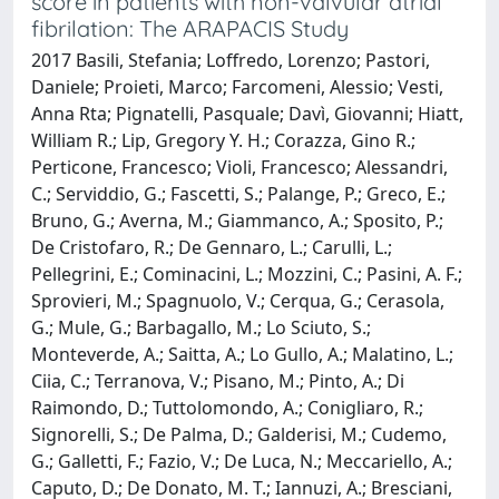
score in patients with non-valvular atrial
fibrilation: The ARAPACIS Study
2017 Basili, Stefania; Loffredo, Lorenzo; Pastori,
Daniele; Proieti, Marco; Farcomeni, Alessio; Vesti,
Anna Rta; Pignatelli, Pasquale; Davì, Giovanni; Hiatt,
William R.; Lip, Gregory Y. H.; Corazza, Gino R.;
Perticone, Francesco; Violi, Francesco; Alessandri,
C.; Serviddio, G.; Fascetti, S.; Palange, P.; Greco, E.;
Bruno, G.; Averna, M.; Giammanco, A.; Sposito, P.;
De Cristofaro, R.; De Gennaro, L.; Carulli, L.;
Pellegrini, E.; Cominacini, L.; Mozzini, C.; Pasini, A. F.;
Sprovieri, M.; Spagnuolo, V.; Cerqua, G.; Cerasola,
G.; Mule, G.; Barbagallo, M.; Lo Sciuto, S.;
Monteverde, A.; Saitta, A.; Lo Gullo, A.; Malatino, L.;
Ciia, C.; Terranova, V.; Pisano, M.; Pinto, A.; Di
Raimondo, D.; Tuttolomondo, A.; Conigliaro, R.;
Signorelli, S.; De Palma, D.; Galderisi, M.; Cudemo,
G.; Galletti, F.; Fazio, V.; De Luca, N.; Meccariello, A.;
Caputo, D.; De Donato, M. T.; Iannuzi, A.; Bresciani,