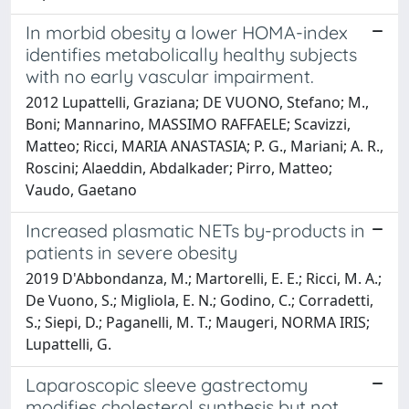
In morbid obesity a lower HOMA-index
identifies metabolically healthy subjects
with no early vascular impairment.
2012 Lupattelli, Graziana; DE VUONO, Stefano; M.,
Boni; Mannarino, MASSIMO RAFFAELE; Scavizzi,
Matteo; Ricci, MARIA ANASTASIA; P. G., Mariani; A. R.,
Roscini; Alaeddin, Abdalkader; Pirro, Matteo;
Vaudo, Gaetano
Increased plasmatic NETs by-products in
patients in severe obesity
2019 D'Abbondanza, M.; Martorelli, E. E.; Ricci, M. A.;
De Vuono, S.; Migliola, E. N.; Godino, C.; Corradetti,
S.; Siepi, D.; Paganelli, M. T.; Maugeri, NORMA IRIS;
Lupattelli, G.
Laparoscopic sleeve gastrectomy
modifies cholesterol synthesis but not