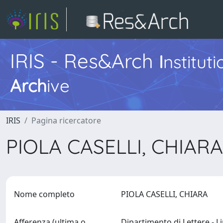
IRIS - Res&Arch
I
nstitut
Arch
ive
IRIS
Pagina ricercatore
PIOLA CASELLI, CHIAR
Nome completo
PIOLA CASELLI, CHIARA
Afferenza (ultima o
Dipartimento di Lettere - L