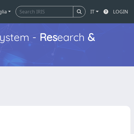
glia
IT
LOGIN
ystem -
Res
earch
&