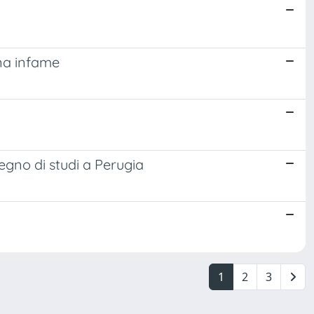
nna infame
gno di studi a Perugia
1
2
3