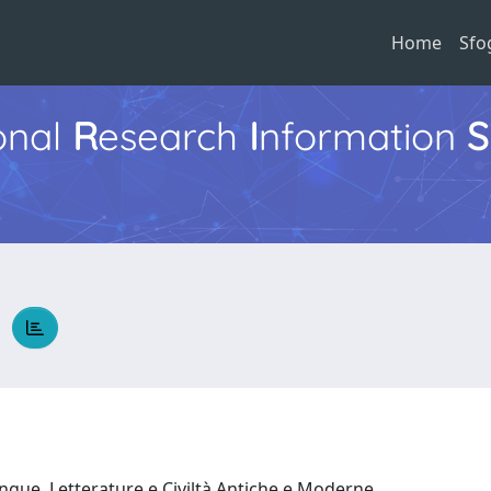
Home
Sfo
ional
R
esearch
I
nformation
S
A
ingue, Letterature e Civiltà Antiche e Moderne