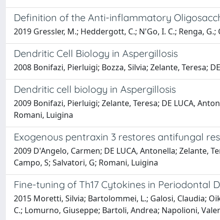
Definition of the Anti-inflammatory Oligosa
2019 Gressler, M.; Heddergott, C.; N'Go, I. C.; Renga, G.; Oi
Dendritic Cell Biology in Aspergillosis
2008 Bonifazi, Pierluigi; Bozza, Silvia; Zelante, Teresa; 
Dendritic cell biology in Aspergillosis
2009 Bonifazi, Pierluigi; Zelante, Teresa; DE LUCA, Antone
Romani, Luigina
Exogenous pentraxin 3 restores antifungal re
2009 D'Angelo, Carmen; DE LUCA, Antonella; Zelante, Teresa
Campo, S; Salvatori, G; Romani, Luigina
Fine-tuning of Th17 Cytokines in Periodontal D
2015 Moretti, Silvia; Bartolommei, L.; Galosi, Claudia; O
C.; Lomurno, Giuseppe; Bartoli, Andrea; Napolioni, Vale