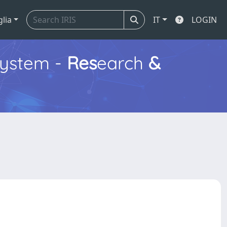
glia
IT
LOGIN
ystem -
Res
earch
&