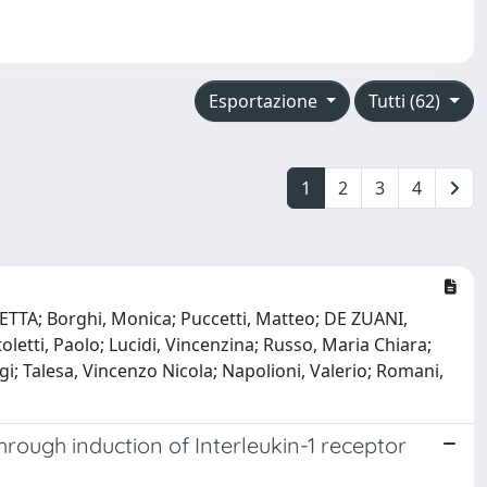
Esportazione
Tutti (62)
1
2
3
4
LIETTA; Borghi, Monica; Puccetti, Matteo; DE ZUANI,
letti, Paolo; Lucidi, Vincenzina; Russo, Maria Chiara;
Luigi; Talesa, Vincenzo Nicola; Napolioni, Valerio; Romani,
hrough induction of Interleukin-1 receptor