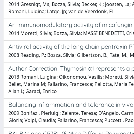
2014 Gresnigt, Ms; Bozza, Silvia; Becker, Kl; Joosten, La;
Romani, Luigina; Latge, Jp; van de Veerdonk, Fl
An immunomodulatory activity of micafungin in 
2014 Moretti, Silvia; Bozza, Silvia; MASSI BENEDETTI, Cris
Antiviral activity of the long chain pentraxin 
2008 Reading, P.; Bozza, Silvia; Gilbertson, B.; Tate, M.; 
Author Correction: Thymosin α1 represents a p
2018 Romani, Luigina; Oikonomou, Vasilis; Moretti, Silvia
Bellet, Marina M; Fallarino, Francesca; Pallotta, Maria T
Allan L; Garaci, Enrico
Balancing inflammation and tolerance in vivo
2009 Bonifazi, Pierluigi; Zelante, Teresa; D'Angelo, Carm
Gloria; Volpi, Claudia; Fallarino, Francesca; Puccetti, Pa
BALB/c and C57BL/6 Mice Differ in Polyreacti