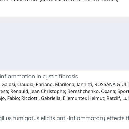
flammation in cystic fibrosis
; Galosi, Claudia; Pariano, Marilena; Iannitti, ROSSANA GIU
Teresa; Renauld, Jean Christophe; Bereshchenko, Oxana; Sporto
Majo, Fabio; Ricciotti, Gabriella; Ellemunter, Helmut; Ratclif, 
llus fumigatus elicits anti-inflammatory effects t