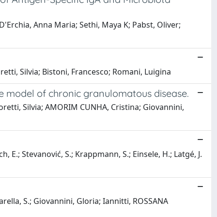
 D'Erchia, Anna Maria; Sethi, Maya K; Pabst, Oliver;
retti, Silvia; Bistoni, Francesco; Romani, Luigina
se model of chronic granulomatous disease.
oretti, Silvia; AMORIM CUNHA, Cristina; Giovannini,
h, E.; Stevanović, S.; Krappmann, S.; Einsele, H.; Latgé, J.
rella, S.; Giovannini, Gloria; Iannitti, ROSSANA