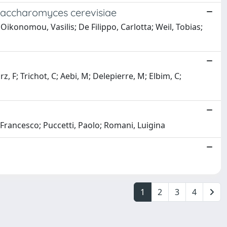
 Saccharomyces cerevisiae
; Oikonomou, Vasilis; De Filippo, Carlotta; Weil, Tobias;
rz, F; Trichot, C; Aebi, M; Delepierre, M; Elbim, C;
i, Francesco; Puccetti, Paolo; Romani, Luigina
1
2
3
4