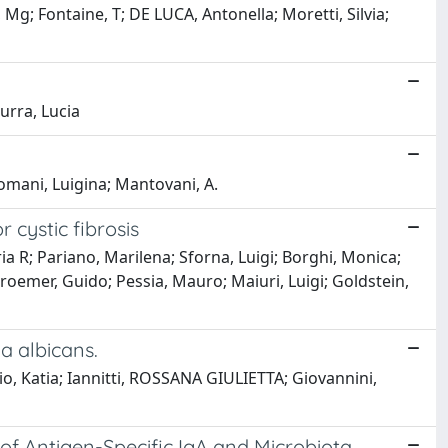
 Mg; Fontaine, T; DE LUCA, Antonella; Moretti, Silvia;
zurra, Lucia
; Romani, Luigina; Mantovani, A.
 cystic fibrosis
ria R; Pariano, Marilena; Sforna, Luigi; Borghi, Monica;
 Kroemer, Guido; Pessia, Mauro; Maiuri, Luigi; Goldstein,
a albicans.
cio, Katia; Iannitti, ROSSANA GIULIETTA; Giovannini,
of Antigen-Specific IgA and Microbiota