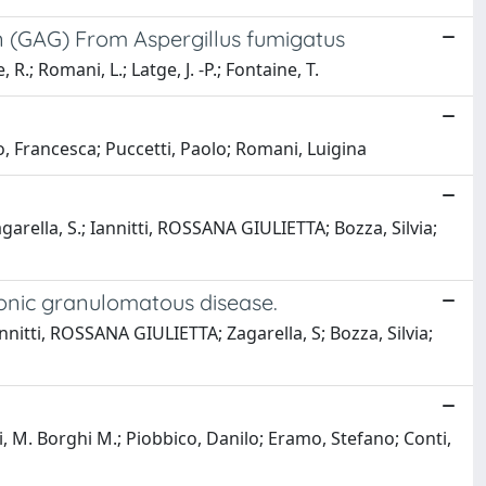
n (GAG) From Aspergillus fumigatus
R.; Romani, L.; Latge, J. -P.; Fontaine, T.
no, Francesca; Puccetti, Paolo; Romani, Luigina
garella, S.; Iannitti, ROSSANA GIULIETTA; Bozza, Silvia;
ronic granulomatous disease.
annitti, ROSSANA GIULIETTA; Zagarella, S; Bozza, Silvia;
ti, M. Borghi M.; Piobbico, Danilo; Eramo, Stefano; Conti,