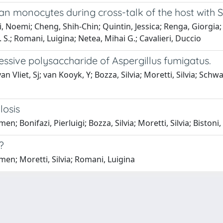
man monocytes during cross-talk of the host with
occi, Noemi; Cheng, Shih-Chin; Quintin, Jessica; Renga, Giorgia
 S.; Romani, Luigina; Netea, Mihai G.; Cavalieri, Duccio
ive polysaccharide of Aspergillus fumigatus.
n Vliet, Sj; van Kooyk, Y; Bozza, Silvia; Moretti, Silvia; Schwa
losis
; Bonifazi, Pierluigi; Bozza, Silvia; Moretti, Silvia; Biston
?
men; Moretti, Silvia; Romani, Luigina