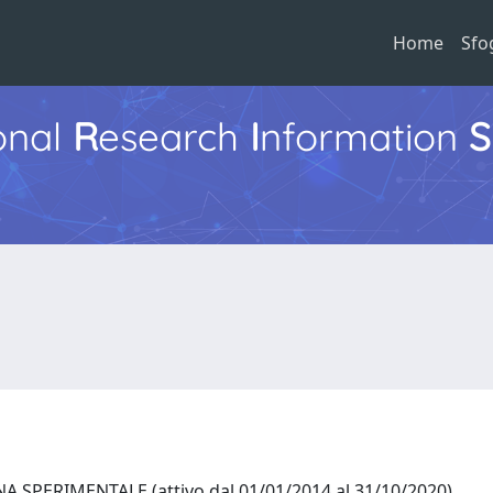
Home
Sfo
ional
R
esearch
I
nformation
S
 SPERIMENTALE (attivo dal 01/01/2014 al 31/10/2020)