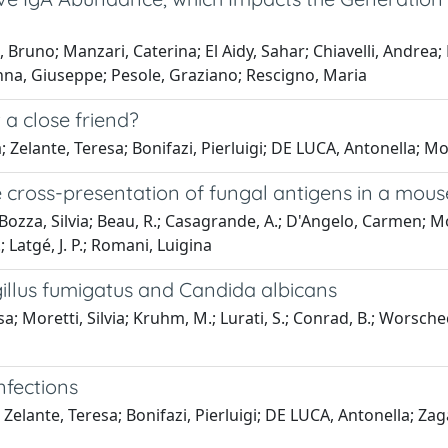
, Bruno; Manzari, Caterina; El Aidy, Sahar; Chiavelli, Andrea;
enna, Giuseppe; Pesole, Graziano; Rescigno, Maria
 a close friend?
a; Zelante, Teresa; Bonifazi, Pierluigi; DE LUCA, Antonella; Mo
e cross-presentation of fungal antigens in a mou
ozza, Silvia; Beau, R.; Casagrande, A.; D'Angelo, Carmen; M
 Latgé, J. P.; Romani, Luigina
illus fumigatus and Candida albicans
sa; Moretti, Silvia; Kruhm, M.; Lurati, S.; Conrad, B.; Worschec
nfections
Zelante, Teresa; Bonifazi, Pierluigi; DE LUCA, Antonella; Zaga