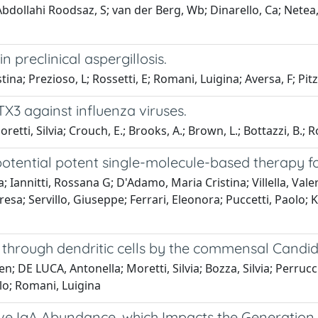
 Abdollahi Roodsaz, S; van der Berg, Wb; Dinarello, Ca; Netea,
preclinical aspergillosis.
tina; Prezioso, L; Rossetti, E; Romani, Luigina; Aversa, F; Pit
PTX3 against influenza viruses.
Moretti, Silvia; Crouch, E.; Brooks, A.; Brown, L.; Bottazzi, B.
otential potent single-molecule-based therapy for
; Iannitti, Rossana G; D'Adamo, Maria Cristina; Villella, Vale
eresa; Servillo, Giuseppe; Ferrari, Eleonora; Puccetti, Paolo;
 through dendritic cells by the commensal Candid
en; DE LUCA, Antonella; Moretti, Silvia; Bozza, Silvia; Perruc
olo; Romani, Luigina
ve IgA Abundance, which Impacts the Generation 