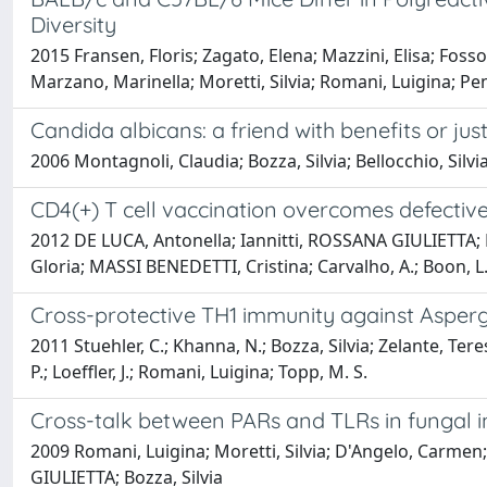
Diversity
2015 Fransen, Floris; Zagato, Elena; Mazzini, Elisa; Fosso
Marzano, Marinella; Moretti, Silvia; Romani, Luigina; P
Candida albicans: a friend with benefits or just
2006 Montagnoli, Claudia; Bozza, Silvia; Bellocchio, Silvi
CD4(+) T cell vaccination overcomes defectiv
2012 DE LUCA, Antonella; Iannitti, ROSSANA GIULIETTA; B
Gloria; MASSI BENEDETTI, Cristina; Carvalho, A.; Boon, L.;
Cross-protective TH1 immunity against Asperg
2011 Stuehler, C.; Khanna, N.; Bozza, Silvia; Zelante, Tere
P.; Loeffler, J.; Romani, Luigina; Topp, M. S.
Cross-talk between PARs and TLRs in fungal i
2009 Romani, Luigina; Moretti, Silvia; D'Angelo, Carmen; 
GIULIETTA; Bozza, Silvia