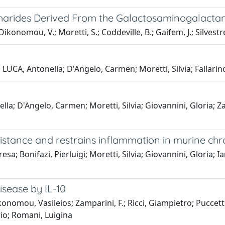
ccharides Derived From the Galactosaminogalacta
konomou, V.; Moretti, S.; Coddeville, B.; Gaifem, J.; Silvestre, 
DE LUCA, Antonella; D'Angelo, Carmen; Moretti, Silvia; Fallari
lla; D'Angelo, Carmen; Moretti, Silvia; Giovannini, Gloria; Za
sistance and restrains inflammation in murine ch
; Bonifazi, Pierluigi; Moretti, Silvia; Giovannini, Gloria; I
isease by IL-10
ikonomou, Vasileios; Zamparini, F.; Ricci, Giampietro; Puccet
rio; Romani, Luigina