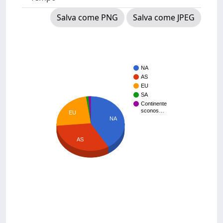
Salva come PNG
Salva come JPEG
NA
AS
EU
SA
Continente
sconos…
EU
NA
AS