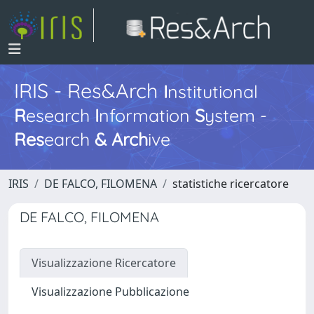
IRIS - Res&Arch
I
nstitutional
R
esearch
I
nformation
S
ystem -
Res
earch
&
Arch
ive
IRIS
DE FALCO, FILOMENA
statistiche ricercatore
DE FALCO, FILOMENA
Visualizzazione Ricercatore
Visualizzazione Pubblicazione