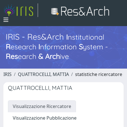
IRIS - Res&Arch
I
nstitutional
R
esearch
I
nformation
S
ystem -
Res
earch
&
Arch
ive
IRIS
QUATTROCELLI, MATTIA
statistiche ricercatore
QUATTROCELLI, MATTIA
Visualizzazione Ricercatore
Visualizzazione Pubblicazione