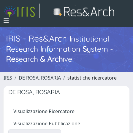
IRIS - Res&Arch
I
nstitutional
R
esearch
I
nformation
S
ystem -
Res
earch
&
Arch
ive
IRIS
DE ROSA, ROSARIA
statistiche ricercatore
DE ROSA, ROSARIA
Visualizzazione Ricercatore
Visualizzazione Pubblicazione