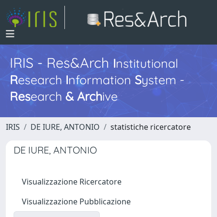
IRIS - Res&Arch
I
nstitutional
R
esearch
I
nformation
S
ystem -
Res
earch
&
Arch
ive
IRIS
DE IURE, ANTONIO
statistiche ricercatore
DE IURE, ANTONIO
Visualizzazione Ricercatore
Visualizzazione Pubblicazione