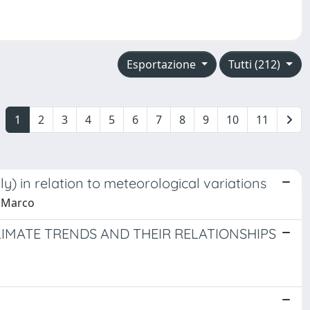
Esportazione
Tutti (212)
1
2
3
4
5
6
7
8
9
10
11
y) in relation to meteorological variations
, Marco
LIMATE TRENDS AND THEIR RELATIONSHIPS