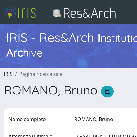
IRIS - Res&Arch
I
nstitut
Arch
ive
IRIS
Pagina ricercatore
ROMANO, Bruno
Nome completo
ROMANO, Bruno
Afferenza (ultima o
DIPARTIMENTO DI BIOLOGIA 