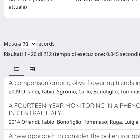
attuale)
Mostra
records
Risultati 1 - 20 di 212 (tempo di esecuzione: 0.045 secondi)
A comparison among olive flowering trends in 
2009 Orlandi, Fabio; Sgromo, Carlo; Bonofiglio, Tomm
A FOURTEEN-YEAR MONITORING IN A PHENOL
IN CENTRAL ITALY
2014 Orlandi, Fabio; Bonofiglio, Tommaso; Ruga, Lui
A new approach to consider the pollen variabl