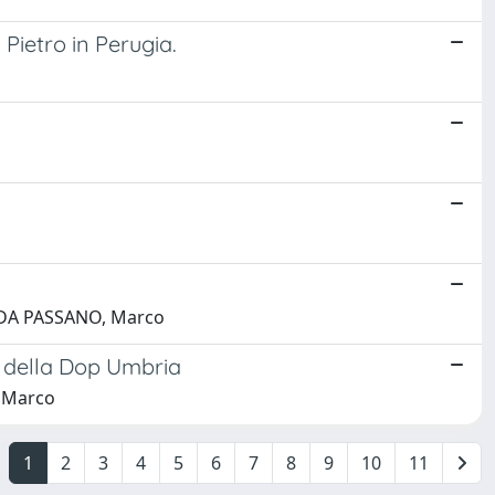
 Pietro in Perugia.
I DA PASSANO, Marco
ne della Dop Umbria
, Marco
1
2
3
4
5
6
7
8
9
10
11