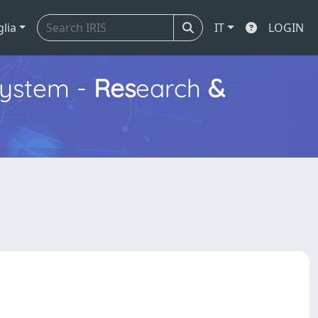
glia
IT
LOGIN
ystem -
Res
earch
&