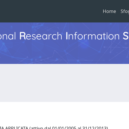
Home
Sfo
ional
R
esearch
I
nformation
S
APPLICATA (attivo dal 01/01/2005 al 31/12/2013)