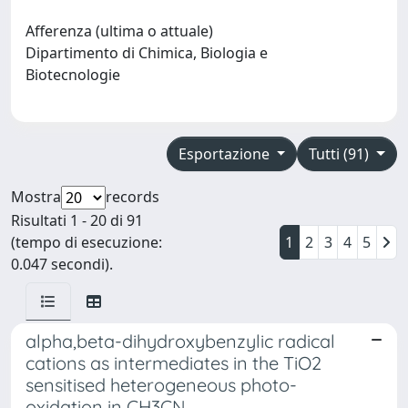
Afferenza (ultima o attuale)
Dipartimento di Chimica, Biologia e
Biotecnologie
Esportazione
Tutti (91)
Mostra
records
Risultati 1 - 20 di 91
(tempo di esecuzione:
1
2
3
4
5
0.047 secondi).
alpha,beta-dihydroxybenzylic radical
cations as intermediates in the TiO2
sensitised heterogeneous photo-
oxidation in CH3CN