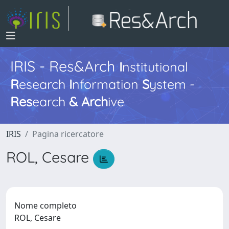
IRIS - Res&Arch
I
nstitutional
R
esearch
I
nformation
S
ystem -
Res
earch
&
Arch
ive
IRIS
Pagina ricercatore
ROL, Cesare
Nome completo
ROL, Cesare