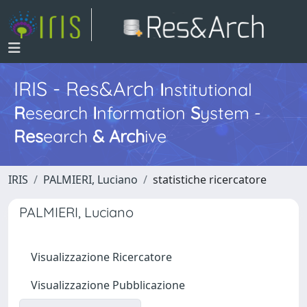
IRIS - Res&Arch
I
nstitutional
R
esearch
I
nformation
S
ystem -
Res
earch
&
Arch
ive
IRIS
PALMIERI, Luciano
statistiche ricercatore
PALMIERI, Luciano
Visualizzazione Ricercatore
Visualizzazione Pubblicazione