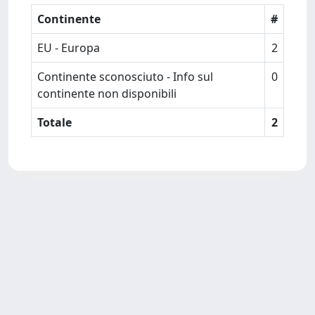
Continente
#
EU - Europa
2
Continente sconosciuto - Info sul
0
continente non disponibili
Totale
2
Powered by
IRIS
-
about IRIS
-