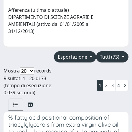
Afferenza (ultima o attuale)
DIPARTIMENTO DI SCIENZE AGRARIE E
AMBIENTALI (attivo dal 01/01/2005 al
31/12/2013)
Esportazione
Tutti (73)
Mostra
records
Risultati 1 - 20 di 73
(tempo di esecuzione:
1
2
3
4
0.039 secondi).
% fatty acid positional composition of
triacylglycerols from extra virgin olive oil
to verify the presence of little amounts of