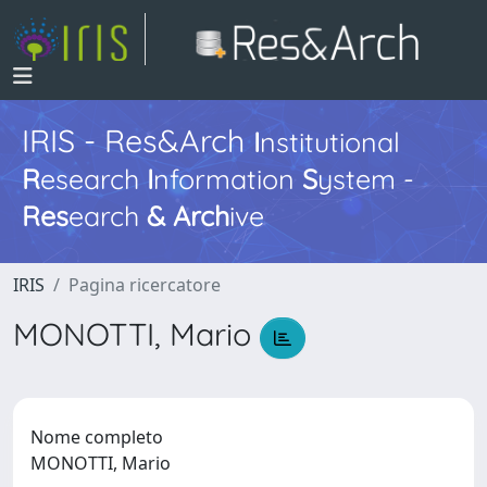
IRIS - Res&Arch
I
nstitutional
R
esearch
I
nformation
S
ystem -
Res
earch
&
Arch
ive
IRIS
Pagina ricercatore
MONOTTI, Mario
Nome completo
MONOTTI, Mario