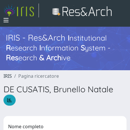
IRIS - Res&Arch
I
nstitutional
R
esearch
I
nformation
S
ystem -
Res
earch
&
Arch
ive
IRIS
Pagina ricercatore
DE CUSATIS, Brunello Natale
Nome completo