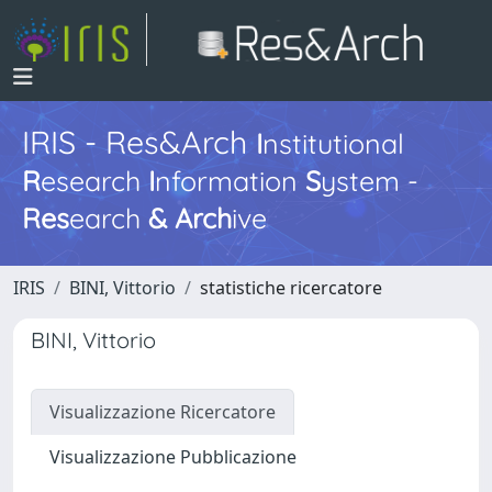
IRIS - Res&Arch
I
nstitutional
R
esearch
I
nformation
S
ystem -
Res
earch
&
Arch
ive
IRIS
BINI, Vittorio
statistiche ricercatore
BINI, Vittorio
Visualizzazione Ricercatore
Visualizzazione Pubblicazione