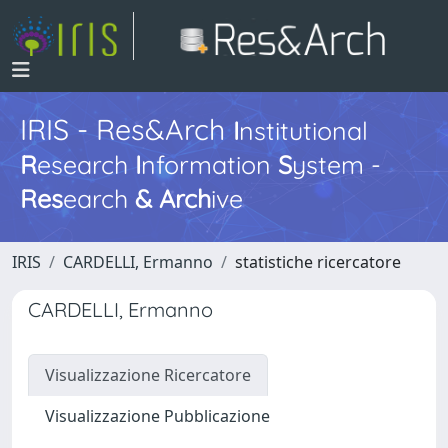
IRIS - Res&Arch
I
nstitutional
R
esearch
I
nformation
S
ystem -
Res
earch
&
Arch
ive
IRIS
CARDELLI, Ermanno
statistiche ricercatore
CARDELLI, Ermanno
Visualizzazione Ricercatore
Visualizzazione Pubblicazione