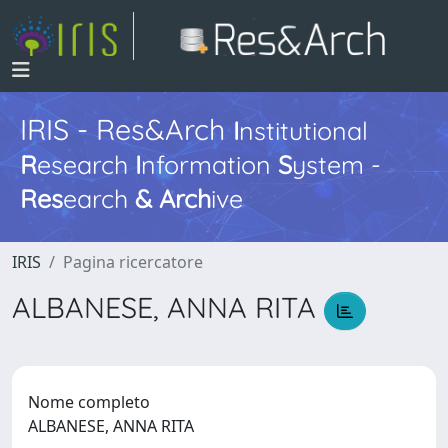
IRIS - Res&Arch
I
nstitutional
R
esearch
I
nformation
S
ystem -
Res
earch
&
Arch
ive
IRIS
Pagina ricercatore
ALBANESE, ANNA RITA
Nome completo
ALBANESE, ANNA RITA