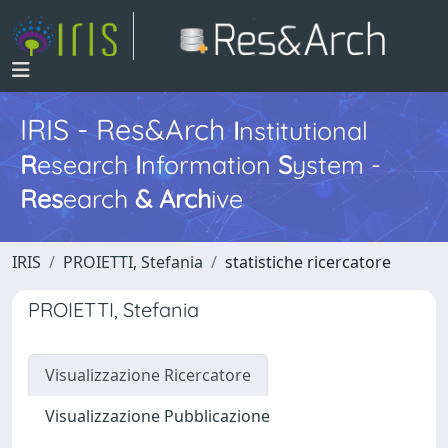
IRIS - Res&Arch
I
nstitutional
R
esearch
I
nformation
S
ystem -
Res
earch
&
Arch
ive
IRIS
PROIETTI, Stefania
statistiche ricercatore
PROIETTI, Stefania
Visualizzazione Ricercatore
Visualizzazione Pubblicazione