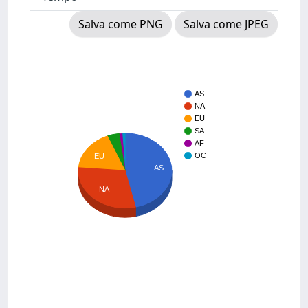
Salva come PNG
Salva come JPEG
AS
NA
EU
SA
AF
OC
EU
AS
NA