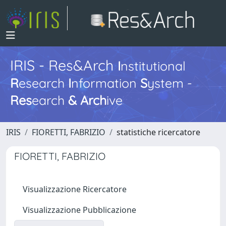
IRIS - Res&Arch
I
nstitutional
R
esearch
I
nformation
S
ystem -
Res
earch
&
Arch
ive
IRIS
FIORETTI, FABRIZIO
statistiche ricercatore
FIORETTI, FABRIZIO
Visualizzazione Ricercatore
Visualizzazione Pubblicazione