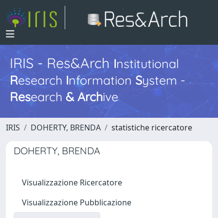
IRIS - Res&Arch
I
nstitutional
R
esearch
I
nformation
S
ystem -
Res
earch
&
Arch
ive
IRIS
DOHERTY, BRENDA
statistiche ricercatore
DOHERTY, BRENDA
Visualizzazione Ricercatore
Visualizzazione Pubblicazione