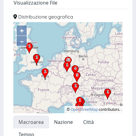
Visualizzazione File
Distribuzione geografica
+
–
©
OpenStreetMap
contributors.
Macroarea
Nazione
Città
Tempo