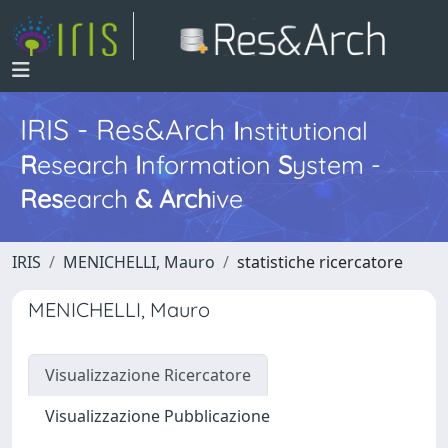
IRIS - Res&Arch
I
nstitutional
R
esearch
I
nformation
S
ystem -
Res
earch
&
Arch
ive
IRIS
MENICHELLI, Mauro
statistiche ricercatore
MENICHELLI, Mauro
Visualizzazione Ricercatore
Visualizzazione Pubblicazione