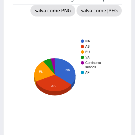
Salva come PNG
Salva come JPEG
NA
AS
EU
SA
Continente
sconos…
NA
EU
AF
AS