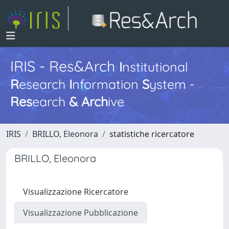
IRIS - Res&Arch
I
nstitutional
R
esearch
I
nformation
S
ystem -
Res
earch
&
Arch
ive
IRIS
BRILLO, Eleonora
statistiche ricercatore
BRILLO, Eleonora
Visualizzazione Ricercatore
Visualizzazione Pubblicazione