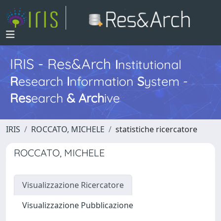
IRIS - Res&Arch
I
nstitutional
R
esearch
I
nformation
S
ystem -
Res
earch
&
Arch
ive
IRIS
ROCCATO, MICHELE
statistiche ricercatore
ROCCATO, MICHELE
Visualizzazione Ricercatore
Visualizzazione Pubblicazione