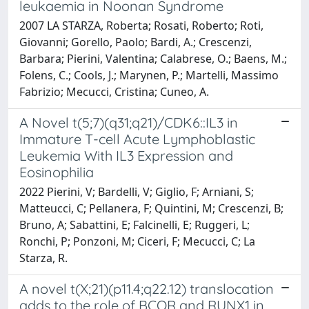
leukaemia in Noonan Syndrome
2007 LA STARZA, Roberta; Rosati, Roberto; Roti,
Giovanni; Gorello, Paolo; Bardi, A.; Crescenzi,
Barbara; Pierini, Valentina; Calabrese, O.; Baens, M.;
Folens, C.; Cools, J.; Marynen, P.; Martelli, Massimo
Fabrizio; Mecucci, Cristina; Cuneo, A.
A Novel t(5;7)(q31;q21)/CDK6::IL3 in
Immature T-cell Acute Lymphoblastic
Leukemia With IL3 Expression and
Eosinophilia
2022 Pierini, V; Bardelli, V; Giglio, F; Arniani, S;
Matteucci, C; Pellanera, F; Quintini, M; Crescenzi, B;
Bruno, A; Sabattini, E; Falcinelli, E; Ruggeri, L;
Ronchi, P; Ponzoni, M; Ciceri, F; Mecucci, C; La
Starza, R.
A novel t(X;21)(p11.4;q22.12) translocation
adds to the role of BCOR and RUNX1 in