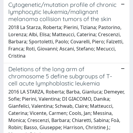
Cytogenetic/mutation profile of chronic
lymphocytic leukemia/malignant
melanoma collision tumors of the skin
2018 La Starza, Roberta; Pierini, Tiziana; Pastorino,
Lorenza; Albi, Elisa; Matteucci, Caterina; Crescenzi,
Barbara; Sportoletti, Paolo; Covarelli, Piero; Falzetti,
Franca; Roti, Giovanni; Ascani, Stefano; Mecucci,
Cristina
Deletions of the long arm of
chromosome 5 define subgroups of T-
cell acute lymphoblastic leukemia
2016 LA STARZA, Roberta; Barba, Gianluca; Demeyer,
Sofie; Pierini, Valentina; DI GIACOMO, Danika;
Gianfelici, Valentina; Schwab, Claire; Matteucci,
Caterina; Vicente, Carmen; Cools, Jan; Messina,
Monica; Crescenzi, Barbara; Chiaretti, Sabina; Foà,
Robin; Basso, Giuseppe; Harrison, Christine J.;