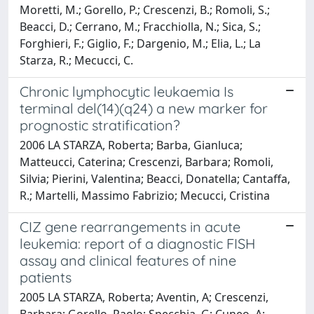
Moretti, M.; Gorello, P.; Crescenzi, B.; Romoli, S.;
Beacci, D.; Cerrano, M.; Fracchiolla, N.; Sica, S.;
Forghieri, F.; Giglio, F.; Dargenio, M.; Elia, L.; La
Starza, R.; Mecucci, C.
Chronic lymphocytic leukaemia Is
terminal del(14)(q24) a new marker for
prognostic stratification?
2006 LA STARZA, Roberta; Barba, Gianluca;
Matteucci, Caterina; Crescenzi, Barbara; Romoli,
Silvia; Pierini, Valentina; Beacci, Donatella; Cantaffa,
R.; Martelli, Massimo Fabrizio; Mecucci, Cristina
CIZ gene rearrangements in acute
leukemia: report of a diagnostic FISH
assay and clinical features of nine
patients
2005 LA STARZA, Roberta; Aventin, A; Crescenzi,
Barbara; Gorello, Paolo; Specchia, G; Cuneo, A;