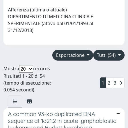
Afferenza (ultima o attuale)
DIPARTIMENTO DI MEDICINA CLINICA E
SPERIMENTALE (attivo dal 01/01/1993 al
31/12/2013)
Esportazione
Tutti (54)
Mostra
records
Risultati 1 - 20 di 54
(tempo di esecuzione:
1
2
3
0.054 secondi).
A common 93-kb duplicated DNA
sequence at 1q21.2 in acute lymphoblastic
leukemia and Burkitt lymphoma