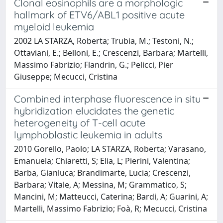
Clonal eosinophils are a morphologic
hallmark of ETV6/ABL1 positive acute
myeloid leukemia
2002 LA STARZA, Roberta; Trubia, M.; Testoni, N.;
Ottaviani, E.; Belloni, E.; Crescenzi, Barbara; Martelli,
Massimo Fabrizio; Flandrin, G.; Pelicci, Pier
Giuseppe; Mecucci, Cristina
Combined interphase fluorescence in situ
hybridization elucidates the genetic
heterogeneity of T-cell acute
lymphoblastic leukemia in adults
2010 Gorello, Paolo; LA STARZA, Roberta; Varasano,
Emanuela; Chiaretti, S; Elia, L; Pierini, Valentina;
Barba, Gianluca; Brandimarte, Lucia; Crescenzi,
Barbara; Vitale, A; Messina, M; Grammatico, S;
Mancini, M; Matteucci, Caterina; Bardi, A; Guarini, A;
Martelli, Massimo Fabrizio; Foà, R; Mecucci, Cristina