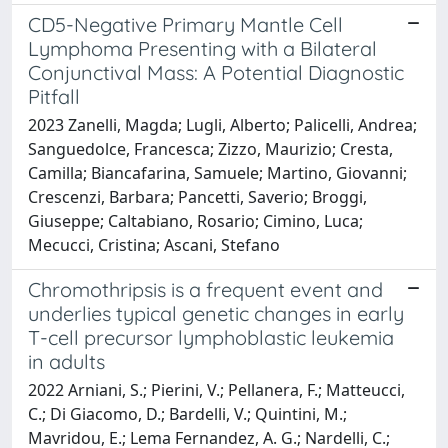
CD5-Negative Primary Mantle Cell
Lymphoma Presenting with a Bilateral
Conjunctival Mass: A Potential Diagnostic
Pitfall
2023 Zanelli, Magda; Lugli, Alberto; Palicelli, Andrea;
Sanguedolce, Francesca; Zizzo, Maurizio; Cresta,
Camilla; Biancafarina, Samuele; Martino, Giovanni;
Crescenzi, Barbara; Pancetti, Saverio; Broggi,
Giuseppe; Caltabiano, Rosario; Cimino, Luca;
Mecucci, Cristina; Ascani, Stefano
Chromothripsis is a frequent event and
underlies typical genetic changes in early
T-cell precursor lymphoblastic leukemia
in adults
2022 Arniani, S.; Pierini, V.; Pellanera, F.; Matteucci,
C.; Di Giacomo, D.; Bardelli, V.; Quintini, M.;
Mavridou, E.; Lema Fernandez, A. G.; Nardelli, C.;