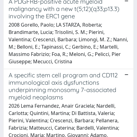
A PDGFRB-positive acute myeloid
malignancy with a new t(5;12)(q33;p13.3)
involving the ERC1 gene
2008 Gorello, Paolo; LA STARZA, Roberta;
Brandimarte, Lucia; Trisolini, S. M.; Pierini,
Valentina; Crescenzi, Barbara; Limongi, M. Z.; Nanni,
M.; Belloni, E.; Tapinassi, C.; Gerbino, E.; Martelli,
Massimo Fabrizio; Foa, R.; Meloni, G.; Pelicci, Pier
Giuseppe; Mecucci, Cristina
A specific stem cell program and CD112
immunological axis dysfunctions
underpinning monosomy 7-associated
myeloid neoplasms
2026 Lema Fernandez, Anair Graciela; Nardelli,
Carlotta; Quintini, Martina; Di Battista, Valeria;
Pierini, Valentina; Crescenzi, Barbara; Pellanera,
Fabrizia; Matteucci, Caterina; Bardelli, Valentina;
Crocioni, Maria; Martino, Giovanni; Adamo,