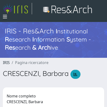
IRIS - Res&Arch
I
nstitutional
R
esearch
I
nformation
S
ystem -
Res
earch
&
Arch
ive
IRIS
Pagina ricercatore
CRESCENZI, Barbara
Nome completo
CRESCENZI, Barbara