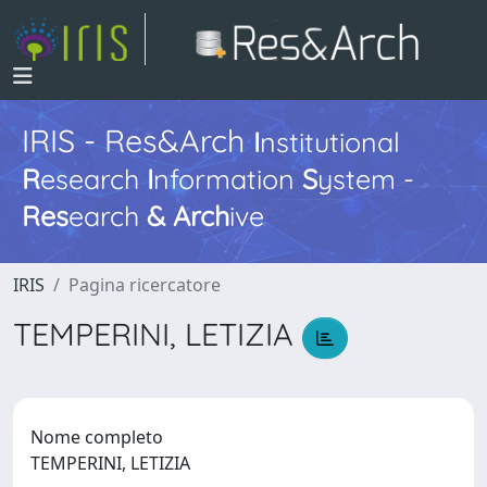
IRIS - Res&Arch
I
nstitutional
R
esearch
I
nformation
S
ystem -
Res
earch
&
Arch
ive
IRIS
Pagina ricercatore
TEMPERINI, LETIZIA
Nome completo
TEMPERINI, LETIZIA