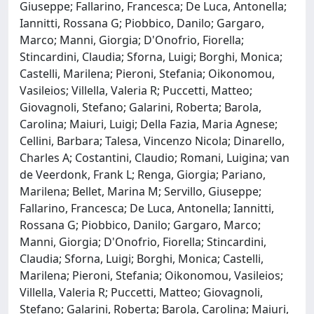
Giuseppe; Fallarino, Francesca; De Luca, Antonella;
Iannitti, Rossana G; Piobbico, Danilo; Gargaro,
Marco; Manni, Giorgia; D'Onofrio, Fiorella;
Stincardini, Claudia; Sforna, Luigi; Borghi, Monica;
Castelli, Marilena; Pieroni, Stefania; Oikonomou,
Vasileios; Villella, Valeria R; Puccetti, Matteo;
Giovagnoli, Stefano; Galarini, Roberta; Barola,
Carolina; Maiuri, Luigi; Della Fazia, Maria Agnese;
Cellini, Barbara; Talesa, Vincenzo Nicola; Dinarello,
Charles A; Costantini, Claudio; Romani, Luigina; van
de Veerdonk, Frank L; Renga, Giorgia; Pariano,
Marilena; Bellet, Marina M; Servillo, Giuseppe;
Fallarino, Francesca; De Luca, Antonella; Iannitti,
Rossana G; Piobbico, Danilo; Gargaro, Marco;
Manni, Giorgia; D'Onofrio, Fiorella; Stincardini,
Claudia; Sforna, Luigi; Borghi, Monica; Castelli,
Marilena; Pieroni, Stefania; Oikonomou, Vasileios;
Villella, Valeria R; Puccetti, Matteo; Giovagnoli,
Stefano; Galarini, Roberta; Barola, Carolina; Maiuri,