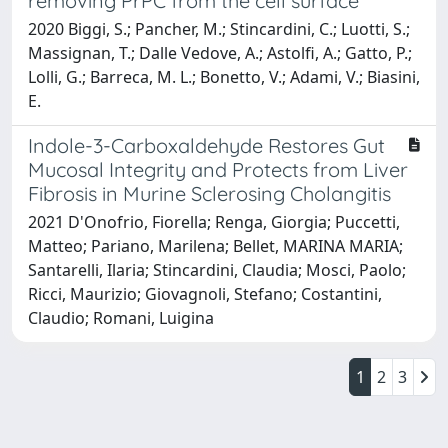
removing PrPC from the cell surface
2020 Biggi, S.; Pancher, M.; Stincardini, C.; Luotti, S.;
Massignan, T.; Dalle Vedove, A.; Astolfi, A.; Gatto, P.;
Lolli, G.; Barreca, M. L.; Bonetto, V.; Adami, V.; Biasini,
E.
Indole-3-Carboxaldehyde Restores Gut
Mucosal Integrity and Protects from Liver
Fibrosis in Murine Sclerosing Cholangitis
2021 D'Onofrio, Fiorella; Renga, Giorgia; Puccetti,
Matteo; Pariano, Marilena; Bellet, MARINA MARIA;
Santarelli, Ilaria; Stincardini, Claudia; Mosci, Paolo;
Ricci, Maurizio; Giovagnoli, Stefano; Costantini,
Claudio; Romani, Luigina
1
2
3