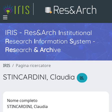
IRIS - Res&Arch
I
nstitutional
R
esearch
I
nformation
S
ystem -
Res
earch
&
Arch
ive
IRIS
Pagina ricercatore
STINCARDINI, Claudia
Nome completo
STINCARDINI, Claudia