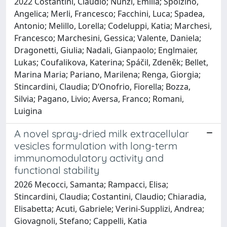
2022 Costantini, Claudio; Nunzi, Emilia; Spolzino,
Angelica; Merli, Francesco; Facchini, Luca; Spadea,
Antonio; Melillo, Lorella; Codeluppi, Katia; Marchesi,
Francesco; Marchesini, Gessica; Valente, Daniela;
Dragonetti, Giulia; Nadali, Gianpaolo; Englmaier,
Lukas; Coufalikova, Katerina; Spáčil, Zdeněk; Bellet,
Marina Maria; Pariano, Marilena; Renga, Giorgia;
Stincardini, Claudia; D’Onofrio, Fiorella; Bozza,
Silvia; Pagano, Livio; Aversa, Franco; Romani,
Luigina
A novel spray-dried milk extracellular
vesicles formulation with long-term
immunomodulatory activity and
functional stability
2026 Mecocci, Samanta; Rampacci, Elisa;
Stincardini, Claudia; Costantini, Claudio; Chiaradia,
Elisabetta; Acuti, Gabriele; Verini-Supplizi, Andrea;
Giovagnoli, Stefano; Cappelli, Katia