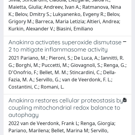
Maietta, Giulia; Andreev, Ivan A.; Ratmanova, Nina
K.; Belov, Dmitry S.; Lukyanenko, Evgeny R.; Belov,
Grigory M.; Barreca, Maria Letizia; Altieri, Andrea;
Kurkin, Alexander V.; Biasini, Emiliano
Anakinra activates superoxide dismutase
2 to mitigate inflammasome activity
2021 Pariano, M.; Pieroni, S.; De Luca, A.; Iannitti, R.
G.; Borghi, M.; Puccetti, M.; Giovagnoli, S.; Renga, G.;
D'Onofrio, F.; Bellet, M. M.; Stincardini, C.; Della-
Fazia, M. A.; Servillo, G.; van de Veerdonk, F. L.;
Costantini, C.; Romani, L.
Anakinra restores cellular proteostasis by
coupling mitochondrial redox balance to
autophagy
2022 van de Veerdonk, Frank L; Renga, Giorgia;
Pariano, Marilena; Bellet, Marina M; Servillo,