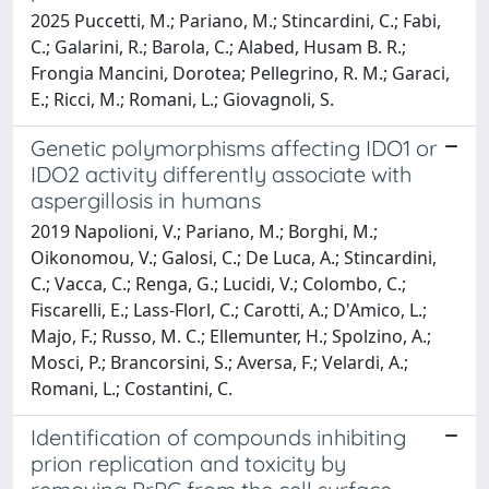
2025 Puccetti, M.; Pariano, M.; Stincardini, C.; Fabi,
C.; Galarini, R.; Barola, C.; Alabed, Husam B. R.;
Frongia Mancini, Dorotea; Pellegrino, R. M.; Garaci,
E.; Ricci, M.; Romani, L.; Giovagnoli, S.
Genetic polymorphisms affecting IDO1 or
IDO2 activity differently associate with
aspergillosis in humans
2019 Napolioni, V.; Pariano, M.; Borghi, M.;
Oikonomou, V.; Galosi, C.; De Luca, A.; Stincardini,
C.; Vacca, C.; Renga, G.; Lucidi, V.; Colombo, C.;
Fiscarelli, E.; Lass-Florl, C.; Carotti, A.; D'Amico, L.;
Majo, F.; Russo, M. C.; Ellemunter, H.; Spolzino, A.;
Mosci, P.; Brancorsini, S.; Aversa, F.; Velardi, A.;
Romani, L.; Costantini, C.
Identification of compounds inhibiting
prion replication and toxicity by