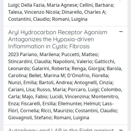
Luigi; Della Fazia, Maria Agnese; Cellini, Barbara;
Talesa, Vincenzo Nicola; Dinarello, Charles A;
Costantini, Claudio; Romani, Luigina
Aryl Hydrocarbon Receptor Agonism
Antagonizes the Hypoxia-driven
Inflammation in Cystic Fibrosis
2023 Pariano, Marilena; Puccetti, Matteo;
Stincardini, Claudia; Napolioni, Valerio; Gatticchi,
Leonardo; Galarini, Roberta; Renga, Giorgia; Barola,
Carolina; Bellet, Marina M; D'Onofrio, Fiorella;
Nunzi, Emilia; Bartoli, Andrea; Antognelli, Cinzia;
Cariani, Lisa; Russo, Maria; Porcaro, Luigi; Colombo,
Carla; Majo, Fabio; Lucidi, Vincenzina; Montemitro,
Enza; Fiscarelli, Ersilia; Ellemunter, Helmut; Lass-
Flörl, Cornelia; Ricci, Maurizio; Costantini, Claudio;
Giovagnoli, Stefano; Romani, Luigina
Autophagy and LAP in the Fight against