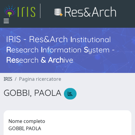
IRIS - Res&Arch
I
nstitutional
R
esearch
I
nformation
S
ystem -
Res
earch
&
Arch
ive
IRIS
Pagina ricercatore
GOBBI, PAOLA
Nome completo
GOBBI, PAOLA