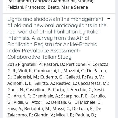
Passamonti, Fabrizio; Giammarioli, Monica;
Feliziani, Francesco; Beato, Maria Serena
Lights and shadows in the management
of old and new oral anticoagulants in the
real world of atrial fibrillation by Italian
internists. A survey from the Atrial
Fibrillation Registry for Ankle-Brachial
Index Prevalence Assessment-
Collaborative Italian Study
2015 Pignatelli, P.; Pastori, D.; Perticone, F.; Corazza,
G. R.; Violi, F.; Cominacini, L.; Mozzini, C.; De Palma,
D.; Galderisi, M.; Cudemo, G.; Galletti, F.; Fazio, V.;
Adinolfi, L. E.; Sellitto, A.; Restivo, L.; Cacciafesta, M.;
Gueli, N.; Castellino, P.; Curto, I.; Vecchio, C.; Sesti,
G.; Arturi, F.; Grembiale, A.; Scarpino, P. E.; Carullo,
G.; Vidili, G.; Atzori, S.; Delitala, G.; Di Michele, D.;
Fava, A.; Bertolotti, M.; Mussi, C.; De Luca, E.; De
Zaiacomo, F.; Giantin, V.; Miceli, E.; Padula, D.;