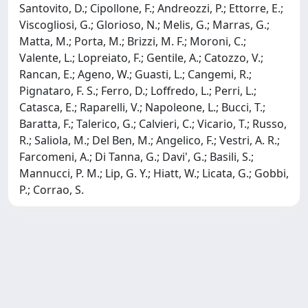
Santovito, D.; Cipollone, F.; Andreozzi, P.; Ettorre, E.;
Viscogliosi, G.; Glorioso, N.; Melis, G.; Marras, G.;
Matta, M.; Porta, M.; Brizzi, M. F.; Moroni, C.;
Valente, L.; Lopreiato, F.; Gentile, A.; Catozzo, V.;
Rancan, E.; Ageno, W.; Guasti, L.; Cangemi, R.;
Pignataro, F. S.; Ferro, D.; Loffredo, L.; Perri, L.;
Catasca, E.; Raparelli, V.; Napoleone, L.; Bucci, T.;
Baratta, F.; Talerico, G.; Calvieri, C.; Vicario, T.; Russo,
R.; Saliola, M.; Del Ben, M.; Angelico, F.; Vestri, A. R.;
Farcomeni, A.; Di Tanna, G.; Davi', G.; Basili, S.;
Mannucci, P. M.; Lip, G. Y.; Hiatt, W.; Licata, G.; Gobbi,
P.; Corrao, S.