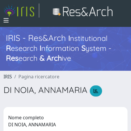
IRIS - Res&Arch
I
nstitutional
R
esearch
I
nformation
S
ystem -
Res
earch
&
Arch
ive
IRIS
Pagina ricercatore
DI NOIA, ANNAMARIA
Nome completo
DI NOIA, ANNAMARIA