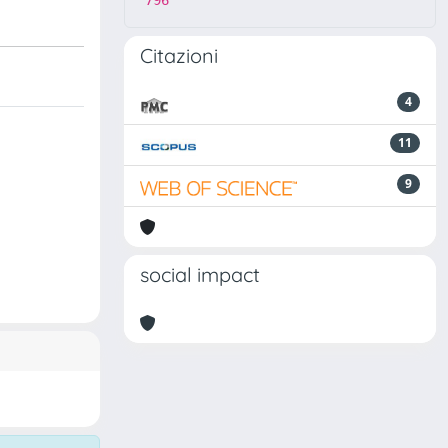
796
Citazioni
4
11
9
social impact