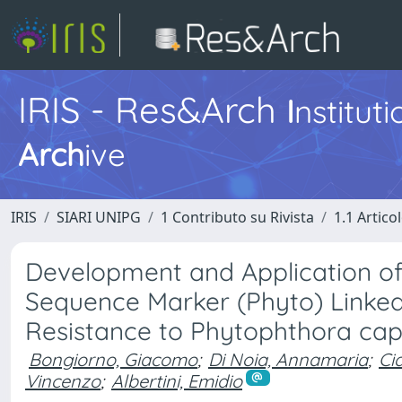
IRIS - Res&Arch
I
nstitut
Arch
ive
IRIS
SIARI UNIPG
1 Contributo su Rivista
1.1 Articol
Development and Application of
Sequence Marker (Phyto) Linked 
Resistance to Phytophthora cap
Bongiorno, Giacomo
;
Di Noia, Annamaria
;
Ci
Vincenzo
;
Albertini, Emidio