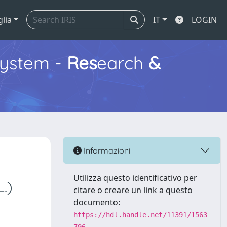
glia
IT
LOGIN
ystem -
Res
earch
&
Informazioni
Utilizza questo identificativo per
.)
citare o creare un link a questo
documento:
https://hdl.handle.net/11391/1563