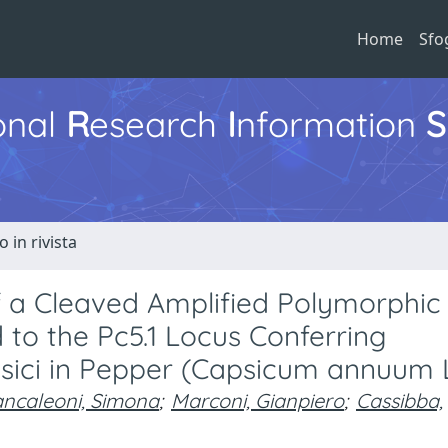
Home
Sfo
ional
R
esearch
I
nformation
S
o in rivista
 a Cleaved Amplified Polymorphic
to the Pc5.1 Locus Conferring
sici in Pepper (Capsicum annuum L
ancaleoni, Simona
;
Marconi, Gianpiero
;
Cassibba,